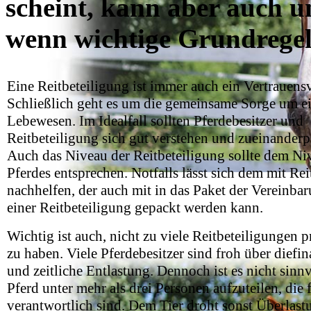
scheint, kann aber auch 
wenn wichtige Grundregel
Eine Reitbeteiligung ist immer auch ein Vertrauensv
Schließlich geht es um die gemeinsame Sorge um e
Lebewesen. Im Idealfall sollten Pferdebesitzer und
Reitbeteiligung sich gut verstehen und zueinanderp
Auch das Niveau der Reitbeteiligung sollte dem Ni
Pferdes entsprechen. Notfalls lässt sich dem mit Rei
nachhelfen, der auch mit in das Paket der Vereinba
einer Reitbeteiligung gepackt werden kann.
Wichtig ist auch, nicht zu viele Reitbeteiligungen p
zu haben. Viele Pferdebesitzer sind froh über diefin
und zeitliche Entlastung. Dennoch ist es nicht sinnv
Pferd unter mehr als drei Personen aufzuteilen, die f
verantwortlich sind. Dem Tier droht sonst Überlast