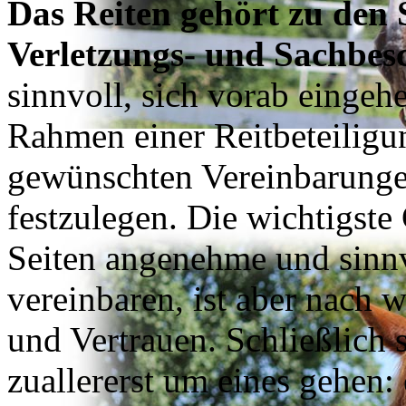
Das Reiten gehört zu den 
Verletzungs- und Sachbes
sinnvoll, sich vorab eingeh
Rahmen einer Reitbeteiligu
gewünschten Vereinbarungen
festzulegen. Die wichtigste 
Seiten angenehme und sinnv
vereinbaren, ist aber nach 
und Vertrauen. Schließlich s
zuallererst um eines gehen: