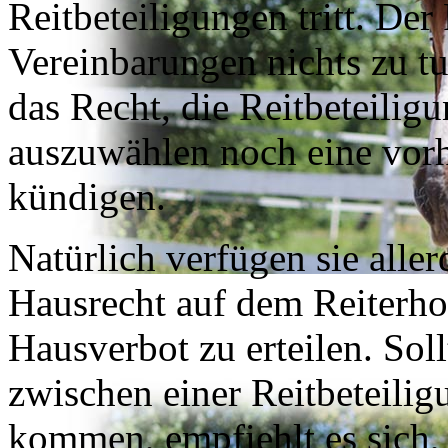
Reitbeteiligungen tritt. Der
Vereinbarungen nichts zu tu
das Recht, die Reitbeteiligu
auszuwählen noch eine vorh
kündigen.
Natürlich verfügen sie aller
Hausrecht auf dem Reiterhof
Hausverbot zu erteilen. Sol
zwischen einer Reitbeteili
kommen, empfiehlt es sich, 