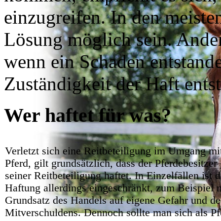
einzugreifen. In den meisten
Lösung möglich sein. Anders
wenn ein Schaden entstanden
Zuständigkeit der Haft entst
Wer haftet für was?
Verletzt sich eine Reitbeteiligung im Umgang m
Pferd, gilt grundsätzlich, dass der Pferdebesitze
seiner Reitbeteiligung haftet. In Einzelfällen ist 
Haftung allerdings eingeschränkt, zum Beispiel
Grundsatz des Handels auf eigene Gefahr und de
Mitverschuldens. Dennoch sollte man sich als Pf