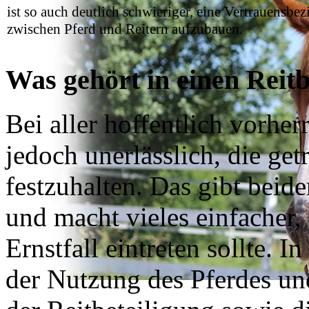
ist so auch deutlich schwieriger, eine Vertrauensbe
zwischen Pferd und Reitern aufzubauen.
Was gehört in einen Reitb
Bei aller hoffentlich vorhe
jedoch unerlässlich, die get
festzuhalten. Das gibt beide
und macht vieles einfacher
Ernstfall eintreten sollte. 
der Nutzung des Pferdes un