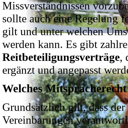
Missverständnissen vorzube
sollte auch eine Regelung f
gilt und unter welchen Ums
werden kann. Es gibt zahlr
Reitbeteiligungsverträge
,
ergänzt und angepasst werd
Welches Mitspracherecht 
Grundsätzlich gilt, dass der 
Vereinbarungen verantwortlic