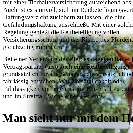
mit einer Tierhalterversicherung ausreichend abs
Auch ist es sinnvoll, sich im Reitbeteiligungsver
Haftungsverzicht zusichern zu lassen, die eine
Gefährdungshaftung ausschließt. Mit einer solch
Regelung genießt die Reitbeteiligung vollen
Versicherungsschutz und das Risiko des Pferdehal
gleichzeitig minimiert.
Bei einer Verletzung des Pferdes dagegen haftet 
Vertragspartner (also auch eine Reitbeteiligung)
grundsätzlich für alle Schäden, die vorsätzlich o
fahrlässig entstehen. Was Vorsätzlichkeit oder
Fahrlässigkeit vorliegen, ist im Einzelfall zu ent
und im Streitfall Sache eines Gerichts.
Man sieht nur mit dem H