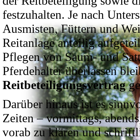
der Reitbeteiligung sowie d
festzuhalten. Je nach Unter
Ausmisten, Füttern und We
Reitanlage anteilig aufgete
Pflegen von Saum- und Satt
Pferdehalter überlassen ble
Reitbeteiligungsvertrag
ge
Darüber hinaus ist es sinnv
Zeiten – vormittags, abend
vorab zu klären und schriftl