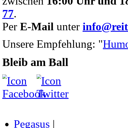
zwischen
16:00 Uhr und 1
77
.
Per
E-Mail
unter
info@reit
Unsere Empfehlung: "
Humo
Bleib am Ball
Pegasus
|