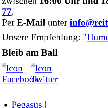
zwischen
16:00 Uhr und 1
77
.
Per
E-Mail
unter
info@reit
Unsere Empfehlung: "
Humo
Bleib am Ball
Pegasus
|