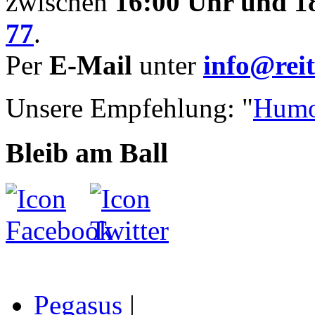
zwischen
16:00 Uhr und 1
77
.
Per
E-Mail
unter
info@reit
Unsere Empfehlung: "
Humo
Bleib am Ball
Pegasus
|