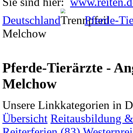
Sie sind hier:
www.reiten.d
Deutschland
Pferde-Tie
Melchow
Pferde-Tierärzte - An
Melchow
Unsere Linkkategorien in D
Übersicht
Reitausbildung & 
Reiterferien (83)
Westernrei