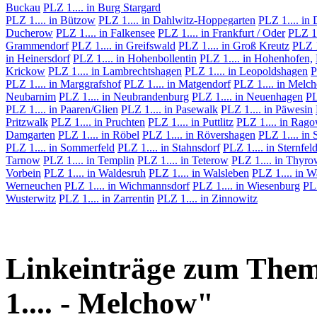
Buckau
PLZ 1.... in Burg Stargard
PLZ 1.... in Bützow
PLZ 1.... in Dahlwitz-Hoppegarten
PLZ 1.... in
Ducherow
PLZ 1.... in Falkensee
PLZ 1.... in Frankfurt / Oder
PLZ 1.
Grammendorf
PLZ 1.... in Greifswald
PLZ 1.... in Groß Kreutz
PLZ 1
in Heinersdorf
PLZ 1.... in Hohenbollentin
PLZ 1.... in Hohenhofen,
Krickow
PLZ 1.... in Lambrechtshagen
PLZ 1.... in Leopoldshagen
P
PLZ 1.... in Marggrafshof
PLZ 1.... in Matgendorf
PLZ 1.... in Melc
Neubarnim
PLZ 1.... in Neubrandenburg
PLZ 1.... in Neuenhagen
PL
PLZ 1.... in Paaren/Glien
PLZ 1.... in Pasewalk
PLZ 1.... in Päwesin
Pritzwalk
PLZ 1.... in Pruchten
PLZ 1.... in Puttlitz
PLZ 1.... in Rag
Damgarten
PLZ 1.... in Röbel
PLZ 1.... in Rövershagen
PLZ 1.... in 
PLZ 1.... in Sommerfeld
PLZ 1.... in Stahnsdorf
PLZ 1.... in Sternfel
Tarnow
PLZ 1.... in Templin
PLZ 1.... in Teterow
PLZ 1.... in Thyr
Vorbein
PLZ 1.... in Waldesruh
PLZ 1.... in Walsleben
PLZ 1.... in W
Werneuchen
PLZ 1.... in Wichmannsdorf
PLZ 1.... in Wiesenburg
PL
Wusterwitz
PLZ 1.... in Zarrentin
PLZ 1.... in Zinnowitz
Linkeinträge zum Them
1.... - Melchow"