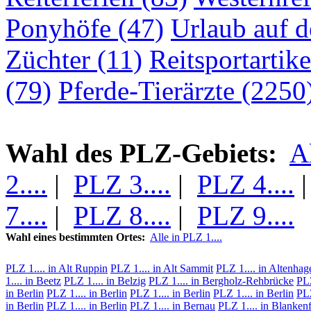
Ponyhöfe (47)
Urlaub auf 
Züchter (11)
Reitsportartike
(79)
Pferde-Tierärzte (2250
Wahl des PLZ-Gebiets:
A
2....
|
PLZ 3....
|
PLZ 4....
7....
|
PLZ 8....
|
PLZ 9....
Wahl eines bestimmten Ortes:
Alle in PLZ 1....
PLZ 1.... in Alt Ruppin
PLZ 1.... in Alt Sammit
PLZ 1.... in Altenhag
1.... in Beetz
PLZ 1.... in Belzig
PLZ 1.... in Bergholz-Rehbrücke
PLZ
in Berlin
PLZ 1.... in Berlin
PLZ 1.... in Berlin
PLZ 1.... in Berlin
PLZ
in Berlin
PLZ 1.... in Berlin
PLZ 1.... in Bernau
PLZ 1.... in Blanken