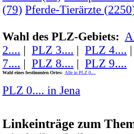
(79)
Pferde-Tierärzte (2250
Wahl des PLZ-Gebiets:
A
2....
|
PLZ 3....
|
PLZ 4....
7....
|
PLZ 8....
|
PLZ 9....
Wahl eines bestimmten Ortes:
Alle in PLZ 0....
PLZ 0.... in Jena
Linkeinträge zum Them