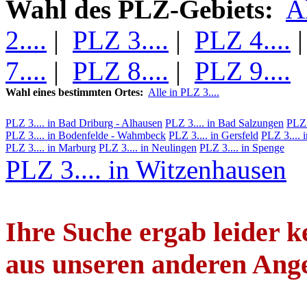
Wahl des PLZ-Gebiets:
A
2....
|
PLZ 3....
|
PLZ 4....
7....
|
PLZ 8....
|
PLZ 9....
Wahl eines bestimmten Ortes:
Alle in PLZ 3....
PLZ 3.... in Bad Driburg - Alhausen
PLZ 3.... in Bad Salzungen
PLZ 
PLZ 3.... in Bodenfelde - Wahmbeck
PLZ 3.... in Gersfeld
PLZ 3....
PLZ 3.... in Marburg
PLZ 3.... in Neulingen
PLZ 3.... in Spenge
PLZ 3.... in Witzenhausen
Ihre Suche ergab leider ke
aus unseren anderen Ang