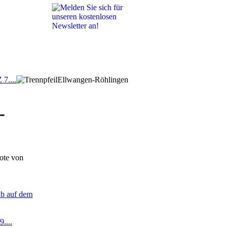
 7....
Ellwangen-Röhlingen
-
ote von
ub auf dem
....