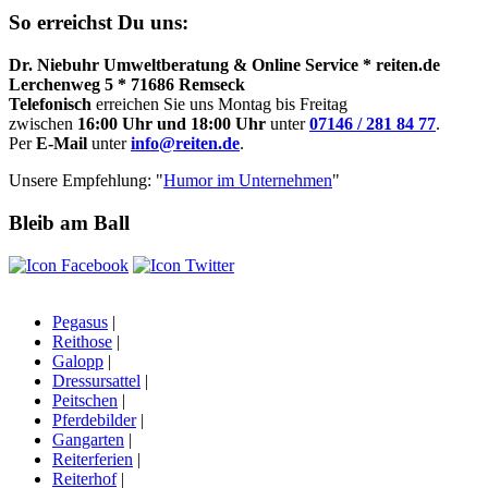
So erreichst Du uns:
Dr. Niebuhr Umweltberatung & Online Service * reiten.de
Lerchenweg 5 * 71686 Remseck
Telefonisch
erreichen Sie uns Montag bis Freitag
zwischen
16:00 Uhr und 18:00 Uhr
unter
07146 / 281 84 77
.
Per
E-Mail
unter
info@reiten.de
.
Unsere Empfehlung: "
Humor im Unternehmen
"
Bleib am Ball
Pegasus
|
Reithose
|
Galopp
|
Dressursattel
|
Peitschen
|
Pferdebilder
|
Gangarten
|
Reiterferien
|
Reiterhof
|