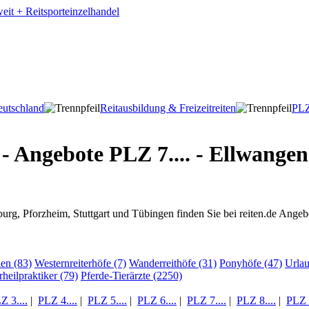
utschland
Reitausbildung & Freizeitreiten
PLZ
 - Angebote PLZ 7.... - Ellwangen
rg, Pforzheim, Stuttgart und Tübingen finden Sie bei reiten.de Angeb
ien (83)
Westernreiterhöfe (7)
Wanderreithöfe (31)
Ponyhöfe (47)
Urla
rheilpraktiker (79)
Pferde-Tierärzte (2250)
Z 3....
|
PLZ 4....
|
PLZ 5....
|
PLZ 6....
|
PLZ 7....
|
PLZ 8....
|
PLZ 9