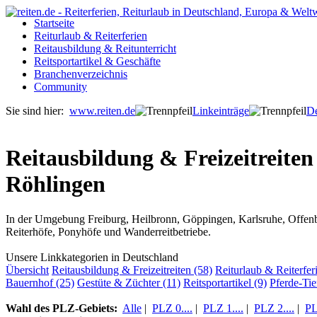
Startseite
Reiturlaub & Reiterferien
Reitausbildung & Reitunterricht
Reitsportartikel & Geschäfte
Branchenverzeichnis
Community
Sie sind hier:
www.reiten.de
Linkeinträge
De
Reitausbildung & Freizeitreiten
Röhlingen
In der Umgebung Freiburg, Heilbronn, Göppingen, Karlsruhe, Offenbu
Reiterhöfe, Ponyhöfe und Wanderreitbetriebe.
Unsere Linkkategorien in Deutschland
Übersicht
Reitausbildung & Freizeitreiten (58)
Reiturlaub & Reiterfer
Bauernhof (25)
Gestüte & Züchter (11)
Reitsportartikel (9)
Pferde-Tie
Wahl des PLZ-Gebiets:
Alle
|
PLZ 0....
|
PLZ 1....
|
PLZ 2....
|
PL