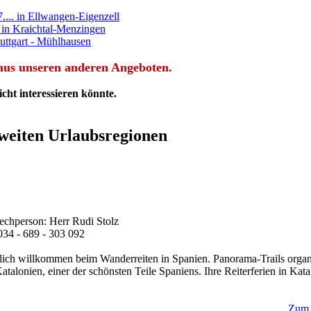
.... in Ellwangen-Eigenzell
. in Kraichtal-Menzingen
tuttgart - Mühlhausen
e aus unseren anderen Angeboten.
cht interessieren könnte.
weiten Urlaubsregionen
echperson: Herr Rudi Stolz
034 - 689 - 303 092
zlich willkommen beim Wanderreiten in Spanien. Panorama-Trails organi
Katalonien, einer der schönsten Teile Spaniens. Ihre Reiterferien in Kat
Zum 