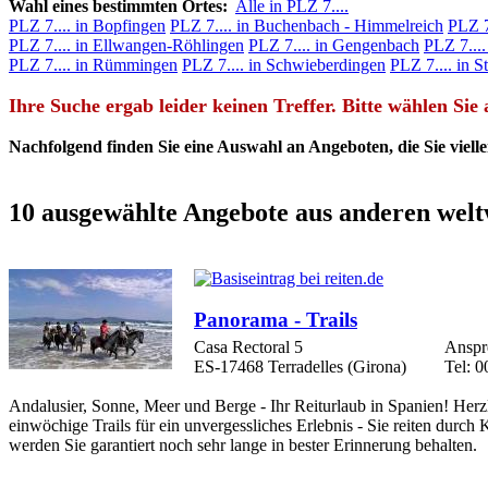
Wahl eines bestimmten Ortes:
Alle in PLZ 7....
PLZ 7.... in Bopfingen
PLZ 7.... in Buchenbach - Himmelreich
PLZ 7
PLZ 7.... in Ellwangen-Röhlingen
PLZ 7.... in Gengenbach
PLZ 7...
PLZ 7.... in Rümmingen
PLZ 7.... in Schwieberdingen
PLZ 7.... in S
Ihre Suche ergab leider keinen Treffer. Bitte wählen Si
Nachfolgend finden Sie eine Auswahl an Angeboten, die Sie viellei
10 ausgewählte Angebote aus anderen welt
Panorama - Trails
Casa Rectoral 5
Anspr
ES-17468 Terradelles (Girona)
Tel: 0
Andalusier, Sonne, Meer und Berge - Ihr Reiturlaub in Spanien! Her
einwöchige Trails für ein unvergessliches Erlebnis - Sie reiten durch 
werden Sie garantiert noch sehr lange in bester Erinnerung behalten.