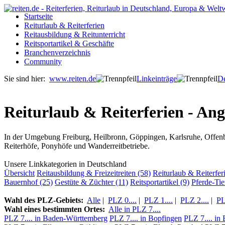
Startseite
Reiturlaub & Reiterferien
Reitausbildung & Reitunterricht
Reitsportartikel & Geschäfte
Branchenverzeichnis
Community
Sie sind hier:
www.reiten.de
Linkeinträge
De
Reiturlaub & Reiterferien - Ang
In der Umgebung Freiburg, Heilbronn, Göppingen, Karlsruhe, Offenbu
Reiterhöfe, Ponyhöfe und Wanderreitbetriebe.
Unsere Linkkategorien in Deutschland
Übersicht
Reitausbildung & Freizeitreiten (58)
Reiturlaub & Reiterfer
Bauernhof (25)
Gestüte & Züchter (11)
Reitsportartikel (9)
Pferde-Tie
Wahl des PLZ-Gebiets:
Alle
|
PLZ 0....
|
PLZ 1....
|
PLZ 2....
|
PL
Wahl eines bestimmten Ortes:
Alle in PLZ 7....
PLZ 7.... in Baden-Württemberg
PLZ 7.... in Bopfingen
PLZ 7.... in