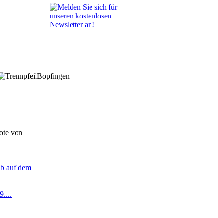
Bopfingen
ote von
ub auf dem
....