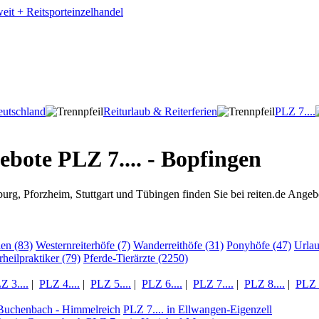
utschland
Reiturlaub & Reiterferien
PLZ 7....
ebote PLZ 7.... - Bopfingen
rg, Pforzheim, Stuttgart und Tübingen finden Sie bei reiten.de Angeb
ien (83)
Westernreiterhöfe (7)
Wanderreithöfe (31)
Ponyhöfe (47)
Urla
rheilpraktiker (79)
Pferde-Tierärzte (2250)
Z 3....
|
PLZ 4....
|
PLZ 5....
|
PLZ 6....
|
PLZ 7....
|
PLZ 8....
|
PLZ 9
 Buchenbach - Himmelreich
PLZ 7.... in Ellwangen-Eigenzell