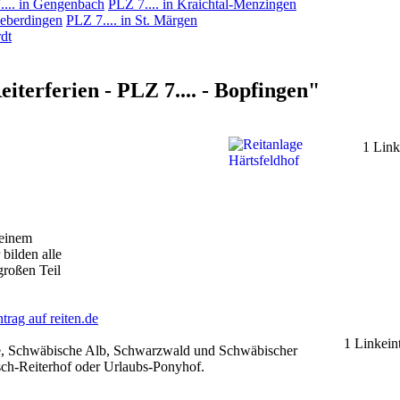
.... in Gengenbach
PLZ 7.... in Kraichtal-Menzingen
ieberdingen
PLZ 7.... in St. Märgen
dt
terferien - PLZ 7.... - Bopfingen"
1 Link
 einem
bilden alle
großen Teil
rag auf reiten.de
1 Linkein
see, Schwäbische Alb, Schwarzwald und Schwäbischer
ch-Reiterhof oder Urlaubs-Ponyhof.