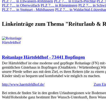
PLZ 7.... in Ellwangen-Röhlingen
PLZ 7.... in Elzach-Prechtal
PLZ 7
PLZ 7.... in Oberwolfach
PLZ 7.... in Rümmingen
PLZ 7.... in Schw
PLZ 7.... in Stuttgart - Mühlhausen
PLZ 7.... in Waldachtal-Lützenhar
Linkeinträge zum Thema "Reiturlaub & Rei
Reitanlage Härtsfeldhof - 73441 Bopfingen
Der Härtsfeldhof ist eine moderne und gepflegte Reitanlage (FN) mit
gemütlichen Gästehaus in Bopfingen (Ostalbkreis / Württemberg).Wir 
unsere Pferde selber aus mit dem Ziel, es ihren Reitern (die zu einem 
Kinder sind) so bequem und komfortabel wie möglich zu machen.
http://www.haertsfeldhof.de/
Zum Eint
Bei reiten.de finden Sie in den großen Urlaubsregionen wie Boden
Wald/Hohenlohe ganz bestimmt Ihre Wunsch-Unterkunft, Ihren Wuns