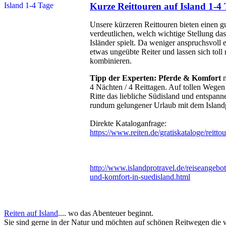
Kurze Reittouren auf Island 1-4
Unsere kürzeren Reittouren bieten einen gu
verdeutlichen, welch wichtige Stellung da
Isländer spielt. Da weniger anspruchsvoll 
etwas ungeübte Reiter und lassen sich toll
kombinieren.
Tipp der Experten: Pferde & Komfort
4 Nächten / 4 Reittagen. Auf tollen Wege
Ritte das liebliche Südisland und entspann
rundum gelungener Urlaub mit dem Island
Direkte Kataloganfrage:
https://www.reiten.de/gratiskataloge/reitto
http://www.islandprotravel.de/reiseangebote
und-komfort-in-suedisland.html
Reiten auf Island
.... wo das Abenteuer beginnt.
Sie sind gerne in der Natur und möchten auf schönen Reitwegen die 