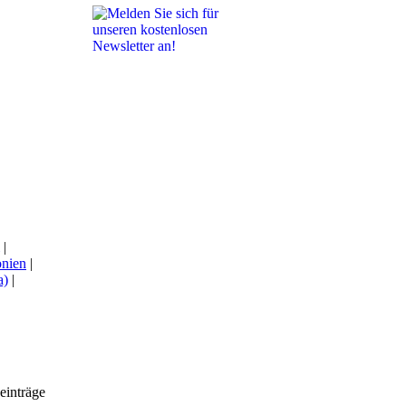
|
nien
|
a)
|
einträge