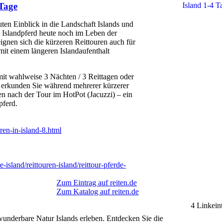
 Tage
ten Einblick in die Landschaft Islands und
s Islandpferd heute noch im Leben der
eignen sich die kürzeren Reittouren auch für
 mit einem längeren Islandaufenthalt
mit wahlweise 3 Nächten / 3 Reittagen oder
n erkunden Sie während mehrerer kürzerer
en nach der Tour im HotPot (Jacuzzi) – ein
pferd.
uren-in-island-8.html
-island/reittouren-island/reittour-pferde-
Zum Eintrag auf reiten.de
Zum Katalog auf reiten.de
4 Linkein
wunderbare Natur Islands erleben. Entdecken Sie die