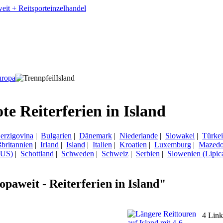
uropa
Island
e Reiterferien in Island
erzigovina
|
Bulgarien
|
Dänemark
|
Niederlande
|
Slowakei
|
Türkei
britannien
|
Irland
|
Island
|
Italien
|
Kroatien
|
Luxemburg
|
Mazedo
GUS)
|
Schottland
|
Schweden
|
Schweiz
|
Serbien
|
Slowenien (Lipic
aweit - Reiterferien in Island"
4 Link