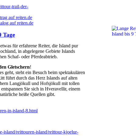
ttour-trail-der-
rag auf reiten.de
log auf reiten.de
9 Tage
twas für erfahrene Reiter, die Island pur
Hochland, in abgelegene Gebiete Islands
chen Schaf- oder Pferdeabtrieb.
den Gletschern
!
es geht, steht ein Besuch beim spektakulären
t führt durch das Herz Islands auf alten
ern Langjökull und Hofsjökull mit tollen
entspannen Sie sich in Hveravellir, einem
atürliche heiße Quellen gibt.
uren-in-island-8.html
-island/reittouren-island/reittour-kjoelur-