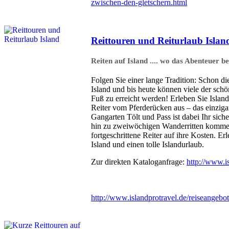
zwischen-den-gletschern.html
Reittouren und Reiturlaub Islan
Reiten auf Island .... wo das Abenteuer be
Folgen Sie einer lange Tradition: Schon di
Island und bis heute können viele der schö
Fuß zu erreicht werden! Erleben Sie Isla
Reiter vom Pferderücken aus – das einziga
Gangarten Tölt und Pass ist dabei Ihr siche
hin zu zweiwöchigen Wanderritten kommen
fortgeschrittene Reiter auf ihre Kosten. Er
Island und einen tolle Islandurlaub.
Zur direkten Kataloganfrage:
http://www.is
http://www.islandprotravel.de/reiseangebote