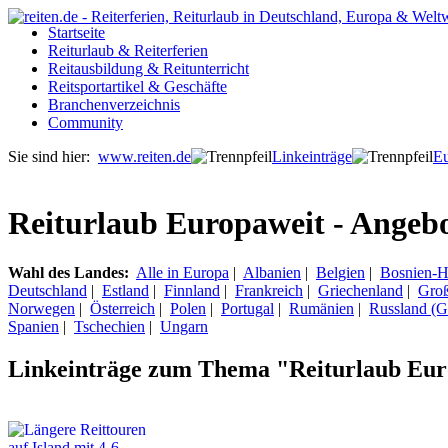
Startseite
Reiturlaub & Reiterferien
Reitausbildung & Reitunterricht
Reitsportartikel & Geschäfte
Branchenverzeichnis
Community
Sie sind hier:
www.reiten.de
Linkeinträge
E
Reiturlaub Europaweit - Angebot
Wahl des Landes:
Alle in Europa
|
Albanien
|
Belgien
|
Bosnien-H
Deutschland
|
Estland
|
Finnland
|
Frankreich
|
Griechenland
|
Groß
Norwegen
|
Österreich
|
Polen
|
Portugal
|
Rumänien
|
Russland (
Spanien
|
Tschechien
|
Ungarn
Linkeinträge zum Thema "Reiturlaub Europ