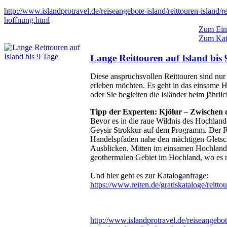
http://www.islandprotravel.de/reiseangebote-island/reittouren-island/rei
hoffnung.html
Zum Eint
Zum Kata
Lange Reittouren auf Island bis 
Diese anspruchsvollen Reittouren sind nur e
erleben möchten. Es geht in das einsame 
oder Sie begleiten die Isländer beim jährli
Tipp der Experten: Kjölur – Zwischen 
Bevor es in die raue Wildnis des Hochland
Geysir Strokkur auf dem Programm. Der Rit
Handelspfaden nahe den mächtigen Gletsch
Ausblicken. Mitten im einsamen Hochland 
geothermalen Gebiet im Hochland, wo es n
Und hier geht es zur Kataloganfrage:
https://www.reiten.de/gratiskataloge/reitto
http://www.islandprotravel.de/reiseangebote