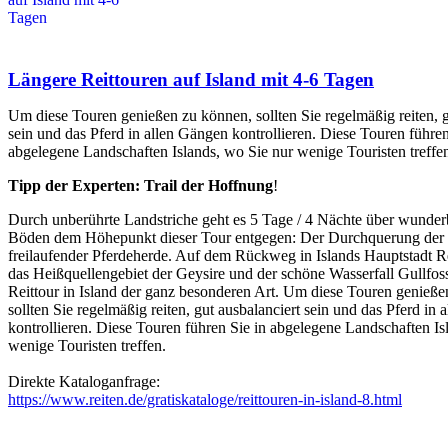
Längere Reittouren auf Island mit 4-6 Tagen
Um diese Touren genießen zu können, sollten Sie regelmäßig reiten, g
sein und das Pferd in allen Gängen kontrollieren. Diese Touren führen
abgelegene Landschaften Islands, wo Sie nur wenige Touristen treffe
Tipp der Experten: Trail der Hoffnung
!
Durch unberührte Landstriche geht es 5 Tage / 4 Nächte über wunder
Böden dem Höhepunkt dieser Tour entgegen: Der Durchquerung der
freilaufender Pferdeherde. Auf dem Rückweg in Islands Hauptstadt 
das Heißquellengebiet der Geysire und der schöne Wasserfall Gullfos
Reittour in Island der ganz besonderen Art. Um diese Touren genieß
sollten Sie regelmäßig reiten, gut ausbalanciert sein und das Pferd in
kontrollieren. Diese Touren führen Sie in abgelegene Landschaften Is
wenige Touristen treffen.
Direkte Kataloganfrage:
https://www.reiten.de/gratiskataloge/reittouren-in-island-8.html