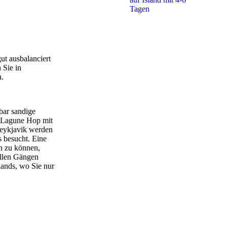
ut ausbalanciert
 Sie in
n.
bar sandige
 Lagune Hop mit
Reykjavik werden
s besucht. Eine
en zu können,
 allen Gängen
lands, wo Sie nur