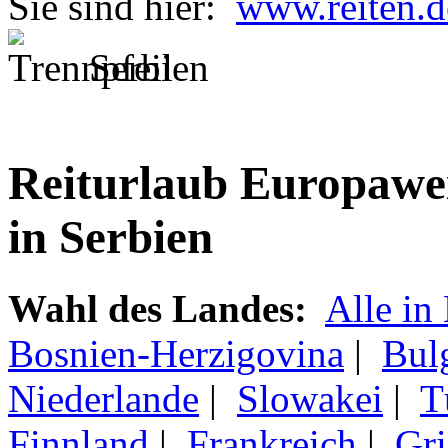
Sie sind hier:
www.reiten.d
Serbien
Reiturlaub Europawei
in Serbien
Wahl des Landes:
Alle in
Bosnien-Herzigovina
|
Bul
Niederlande
|
Slowakei
|
T
Finnland
|
Frankreich
|
Gri