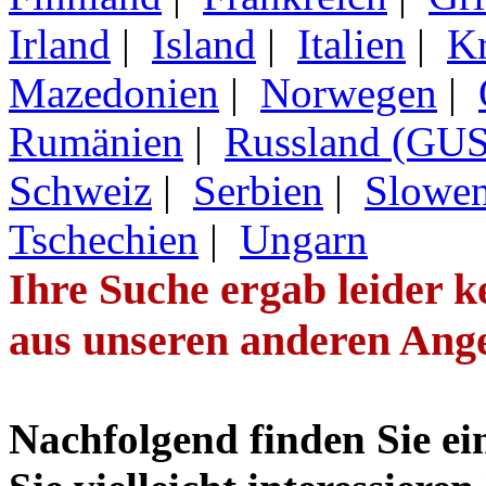
Irland
|
Island
|
Italien
|
Kr
Mazedonien
|
Norwegen
|
Rumänien
|
Russland (GUS
Schweiz
|
Serbien
|
Slowen
Tschechien
|
Ungarn
Ihre Suche ergab leider ke
aus unseren anderen Ang
Nachfolgend finden Sie ei