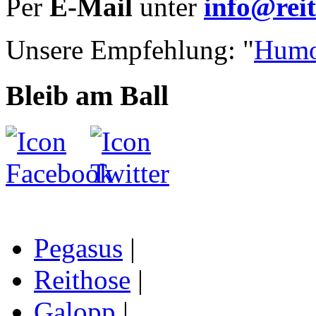
Per
E-Mail
unter
info@reit
Unsere Empfehlung: "
Humo
Bleib am Ball
Pegasus
|
Reithose
|
Galopp
|