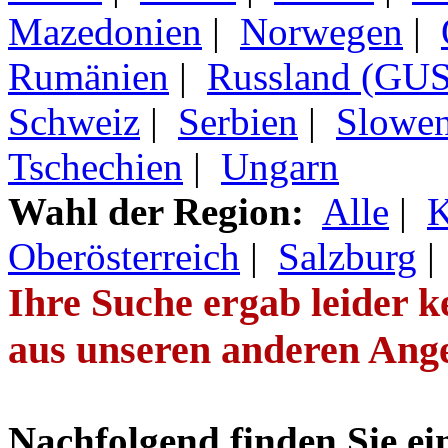
Mazedonien
|
Norwegen
|
Rumänien
|
Russland (GUS
Schweiz
|
Serbien
|
Slowen
Tschechien
|
Ungarn
Wahl der Region:
Alle
|
K
Oberösterreich
|
Salzburg
Ihre Suche ergab leider ke
aus unseren anderen Ang
Nachfolgend finden Sie ei