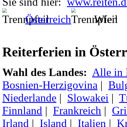
Sie sind hier:
www.reiten.d
Österreich
Wien
Reiterferien in Öster
Wahl des Landes:
Alle in
Bosnien-Herzigovina
|
Bul
Niederlande
|
Slowakei
|
T
Finnland
|
Frankreich
|
Gri
Irland
|
Island
|
Italien
|
Kr