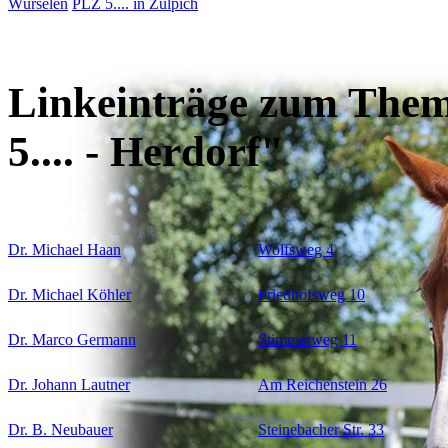
Würselen
PLZ 5.... in Zülpich
Linkeinträge zum Them
5.... - Herdorf"
Dr. Michael Haan
Wolfsweg 4
Dr. Michael Köhler
Friedhofsweg 10
Dr. Marco Germann
Stimmerweg 11
Dr. Johann Lautner
Am Reichenstein 26
Dr. B. Neubauer
Steinebacher Str. 33