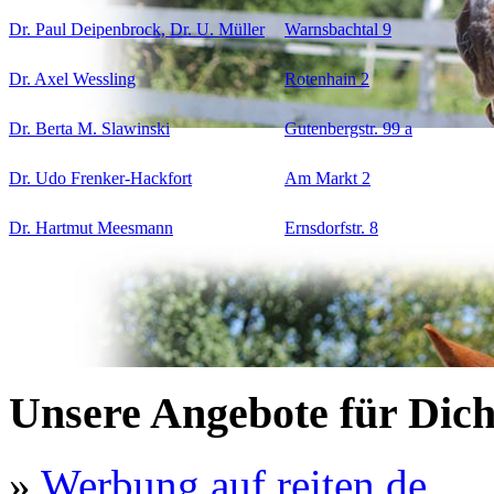
Dr. Paul Deipenbrock, Dr. U. Müller
Warnsbachtal 9
Dr. Axel Wessling
Rotenhain 2
Dr. Berta M. Slawinski
Gutenbergstr. 99 a
Dr. Udo Frenker-Hackfort
Am Markt 2
Dr. Hartmut Meesmann
Ernsdorfstr. 8
Unsere Angebote für Dic
»
Werbung auf reiten.de