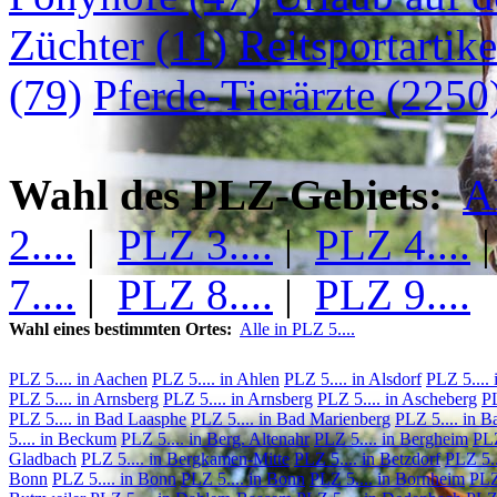
Züchter (11)
Reitsportartike
(79)
Pferde-Tierärzte (2250
Wahl des PLZ-Gebiets:
A
2....
|
PLZ 3....
|
PLZ 4....
7....
|
PLZ 8....
|
PLZ 9....
Wahl eines bestimmten Ortes:
Alle in PLZ 5....
PLZ 5.... in Aachen
PLZ 5.... in Ahlen
PLZ 5.... in Alsdorf
PLZ 5....
PLZ 5.... in Arnsberg
PLZ 5.... in Arnsberg
PLZ 5.... in Ascheberg
PL
PLZ 5.... in Bad Laasphe
PLZ 5.... in Bad Marienberg
PLZ 5.... in B
5.... in Beckum
PLZ 5.... in Berg. Altenahr
PLZ 5.... in Bergheim
PLZ
Gladbach
PLZ 5.... in Bergkamen-Mitte
PLZ 5.... in Betzdorf
PLZ 5..
Bonn
PLZ 5.... in Bonn
PLZ 5.... in Bonn
PLZ 5.... in Bornheim
PLZ 