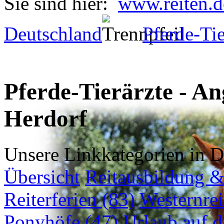
Sie sind hier:
www.reiten.d
Deutschland
Pferde-Tie
Pferde-Tierärzte - An
Herdorf
Unsere Linkkategorien in D
Übersicht
Reitausbildung & 
Reiterferien (83)
Westernrei
Ponyhöfe (47)
Urlaub auf 