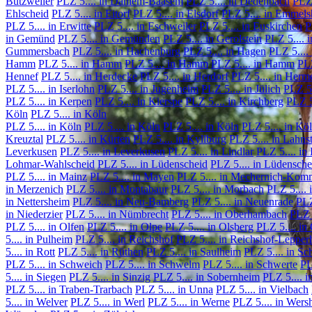
Butzweiler
PLZ 5.... in Dahlem-Baasem
PLZ 5.... in Dedenbach
PLZ 
Ehlscheid
PLZ 5.... in Eitorf
PLZ 5.... in Elsdorf
PLZ 5.... in Emmel
PLZ 5.... in Erwitte
PLZ 5.... in Eschweiler
PLZ 5.... in Euskirchen
P
in Gemünd
PLZ 5.... in Gemünden
PLZ 5.... in Gerolstein
PLZ 5.... 
Gummersbach
PLZ 5.... in Hachenburg
PLZ 5.... in Hagen
PLZ 5....
Hamm
PLZ 5.... in Hamm
PLZ 5.... in Hamm
PLZ 5.... in Hamm
PLZ
Hennef
PLZ 5.... in Herdecke
PLZ 5.... in Herdorf
PLZ 5.... in Herm
PLZ 5.... in Iserlohn
PLZ 5.... in Jugenheim
PLZ 5.... in Jülich
PLZ 5.
PLZ 5.... in Kerpen
PLZ 5.... in Kierspe
PLZ 5.... in Kirchberg
PLZ 5
Köln
PLZ 5.... in Köln
PLZ 5.... in Köln
PLZ 5.... in Köln
PLZ 5.... in Köln
PLZ 5.... in Kö
Kreuztal
PLZ 5.... in Kürten
PLZ 5.... in Kyllburg
PLZ 5.... in Lahns
Leverkusen
PLZ 5.... in Leverkusen
PLZ 5.... in Lindlar
PLZ 5.... in 
Lohmar-Wahlscheid
PLZ 5.... in Lüdenscheid
PLZ 5.... in Lüdensche
PLZ 5.... in Mainz
PLZ 5.... in Mayen
PLZ 5.... in Mechernich-Kom
in Merzenich
PLZ 5.... in Montabaur
PLZ 5.... in Morbach
PLZ 5....
in Nettersheim
PLZ 5.... in Neu-Bamberg
PLZ 5.... in Neuenrade
PLZ
in Niederzier
PLZ 5.... in Nümbrecht
PLZ 5.... in Oberhambach
PLZ 
PLZ 5.... in Olfen
PLZ 5.... in Olpe
PLZ 5.... in Olsberg
PLZ 5.... i
5.... in Pulheim
PLZ 5.... in Reichshof
PLZ 5.... in Reichshof-Lepper
5.... in Rott
PLZ 5.... in Rüthen
PLZ 5.... in Saulheim
PLZ 5.... in Sc
PLZ 5.... in Schweich
PLZ 5.... in Schwelm
PLZ 5.... in Schwerte
PL
5.... in Siegen
PLZ 5.... in Sinzig
PLZ 5.... in Sobernheim
PLZ 5.... i
PLZ 5.... in Traben-Trarbach
PLZ 5.... in Unna
PLZ 5.... in Vielbach
5.... in Welver
PLZ 5.... in Werl
PLZ 5.... in Werne
PLZ 5.... in Wers