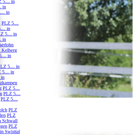
 5.... in
. in
... in
n
PLZ 5....
... in
Z 5.... in
. in
Iserlohn
n Kelberg
.... in
LZ 5.... in
5.... in
 in
ützkampen
g
PLZ 5....
en
PLZ 5....
PLZ 5....
olch
PLZ
len
PLZ
in Schwall
egen
PLZ
in Swisttal