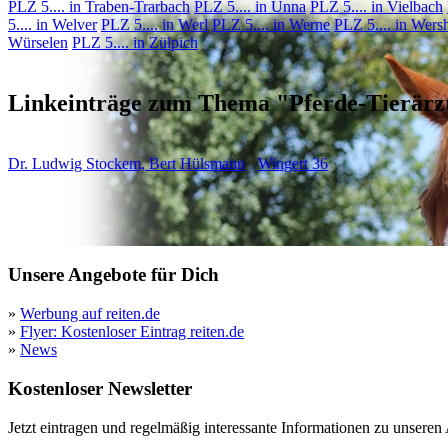
PLZ 5.... in Traben-Trarbach
PLZ 5.... in Unna
PLZ 5.... in Vielbach
5.... in Welver
PLZ 5.... in Werl
PLZ 5.... in Werne
PLZ 5.... in Wers
Würselen
PLZ 5.... in Zülpich
Linkeinträge zum Thema "Pferde-Tierärz
Dr. Ludwig Stockem, Bert Hülsmann
Wingert 36
Unsere Angebote für Dich
»
Werbung auf reiten.de
»
Flyer: Kostenloser Eintrag reiten.de
»
News
Kostenloser Newsletter
Jetzt eintragen und regelmäßig interessante Informationen zu unsere