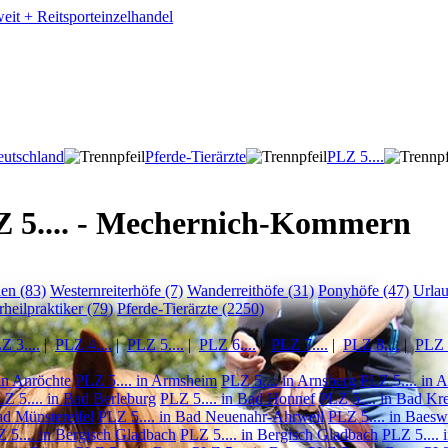
utschland
Pferde-Tierärzte
PLZ 5....
LZ 5.... - Mechernich-Kommern
ien (83)
Westernreiterhöfe (7)
Wanderreithöfe (31)
Ponyhöfe (47)
Urla
rheilpraktiker (79)
Pferde-Tierärzte (2250)
Z 3....
|
PLZ 4....
|
PLZ 5....
|
PLZ 6....
|
PLZ 7....
|
PLZ 8....
|
PLZ 9
 in Anröchte
PLZ 5.... in Armsheim
PLZ 5.... in Arnsberg
PLZ 5.... in 
Z 5.... in Bad Berleburg
PLZ 5.... in Bad Honnef
PLZ 5.... in Bad Kr
ad Münstereifel
PLZ 5.... in Bad Neuenahr-Ahrweil
PLZ 5.... in Baesw
 5.... in Bergisch Gladbach
PLZ 5.... in Bergisch Gladbach
PLZ 5.... 