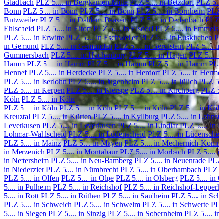
Gladbach
PLZ 5.... in Bergkamen-Mitte
PLZ 5.... in Betzdorf
PLZ 5..
Bonn
PLZ 5.... in Bonn
PLZ 5.... in Bonn
PLZ 5.... in Bornheim
PLZ 
Butzweiler
PLZ 5.... in Dahlem-Baasem
PLZ 5.... in Dedenbach
PLZ 
Ehlscheid
PLZ 5.... in Eitorf
PLZ 5.... in Elsdorf
PLZ 5.... in Emmel
PLZ 5.... in Erwitte
PLZ 5.... in Eschweiler
PLZ 5.... in Euskirchen
P
in Gemünd
PLZ 5.... in Gemünden
PLZ 5.... in Gerolstein
PLZ 5.... 
Gummersbach
PLZ 5.... in Hachenburg
PLZ 5.... in Hagen
PLZ 5....
Hamm
PLZ 5.... in Hamm
PLZ 5.... in Hamm
PLZ 5.... in Hamm
PLZ
Hennef
PLZ 5.... in Herdecke
PLZ 5.... in Herdorf
PLZ 5.... in Herm
PLZ 5.... in Iserlohn
PLZ 5.... in Jugenheim
PLZ 5.... in Jülich
PLZ 5.
PLZ 5.... in Kerpen
PLZ 5.... in Kierspe
PLZ 5.... in Kirchberg
PLZ 5
Köln
PLZ 5.... in Köln
PLZ 5.... in Köln
PLZ 5.... in Köln
PLZ 5.... in Köln
PLZ 5.... in Kö
Kreuztal
PLZ 5.... in Kürten
PLZ 5.... in Kyllburg
PLZ 5.... in Lahns
Leverkusen
PLZ 5.... in Leverkusen
PLZ 5.... in Lindlar
PLZ 5.... in 
Lohmar-Wahlscheid
PLZ 5.... in Lüdenscheid
PLZ 5.... in Lüdensche
PLZ 5.... in Mainz
PLZ 5.... in Mayen
PLZ 5.... in Mechernich-Kom
in Merzenich
PLZ 5.... in Montabaur
PLZ 5.... in Morbach
PLZ 5....
in Nettersheim
PLZ 5.... in Neu-Bamberg
PLZ 5.... in Neuenrade
PLZ
in Niederzier
PLZ 5.... in Nümbrecht
PLZ 5.... in Oberhambach
PLZ 
PLZ 5.... in Olfen
PLZ 5.... in Olpe
PLZ 5.... in Olsberg
PLZ 5.... i
5.... in Pulheim
PLZ 5.... in Reichshof
PLZ 5.... in Reichshof-Lepper
5.... in Rott
PLZ 5.... in Rüthen
PLZ 5.... in Saulheim
PLZ 5.... in Sc
PLZ 5.... in Schweich
PLZ 5.... in Schwelm
PLZ 5.... in Schwerte
PL
5.... in Siegen
PLZ 5.... in Sinzig
PLZ 5.... in Sobernheim
PLZ 5.... i