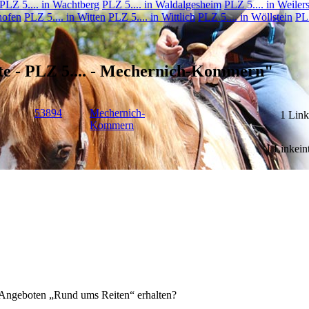
PLZ 5.... in Wachtberg
PLZ 5.... in Waldalgesheim
PLZ 5.... in Weiler
hofen
PLZ 5.... in Witten
PLZ 5.... in Wittlich
PLZ 5.... in Wöllstein
PLZ
te - PLZ 5.... - Mechernich-Kommern"
53894
Mechernich-
1 Link
Kommern
1 Linkein
n Angeboten „Rund ums Reiten“ erhalten?