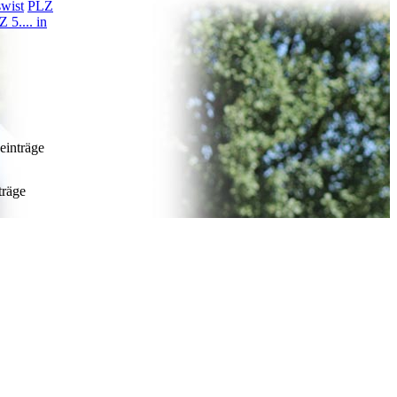
swist
PLZ
 5.... in
einträge
träge