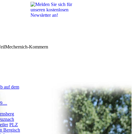
Mechernich-Kommern
ub auf dem
....
Arnsberg
euznach
eiler
PLZ
in Bergisch