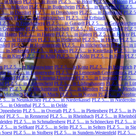
.. in Bönen
PLZ 5.... in Bonn
PLZ 5.... in Bonn
PLZ 5.... in Bonn
PLZ
5.... in Brilon
PLZ 5.... in Budenheim
PLZ 5.... in Burscheid
PLZ 5...
5.... in Dierdorf
PLZ 5.... in Drolshagen
PLZ 5.... in Dudeldorf
PLZ 5.
shausen
PLZ 5.... in Engelskirchen
PLZ 5.... in Erftstadt
LZ 5.... in Fröndenberg
PLZ 5.... in Gangelt
PLZ 5.... in Geilenkirche
in Gevelsberg
PLZ 5.... in Grafschaft
PLZ 5.... in Großmaischeid
PLZ 5.
 in Hagen
PLZ 5.... in Hagen
PLZ 5.... in Hagen
PLZ 5.... in Halver
PL
 5.... in Heinsberg
PLZ 5.... in Hellenthal
PLZ 5.... in Hemer
PLZ 5...
eskeil
PLZ 5.... in Herzogenrath
PLZ 5.... in Hilchenbach
PLZ 5.... in 
... in Jünkerath
PLZ 5.... in Kamen
PLZ 5.... in Kastellaun
PLZ 5.... i
.... in Kirn
PLZ 5.... in Köln
PLZ 5.... in Köln
PLZ 5.... in Köln
PLZ 5
ln
PLZ 5.... in Königswinter
PLZ 5.... in Konz
PLZ 5.... in Körperich
P
tein
PLZ 5.... in Langerwehe
PLZ 5.... in Lennestadt-Grevenbrück
PLZ 
Lippetal
PLZ 5.... in Lippetal-Lippborg
PLZ 5.... in Lippstadt
PLZ 5....
id
PLZ 5.... in Lüdenscheid
PLZ 5.... in Lüdinghausen
PLZ 5.... in L
mern
PLZ 5.... in Meckenheim
PLZ 5.... in Menden
PLZ 5.... in Mendi
 in Morsbach
PLZ 5.... in Much
PLZ 5.... in Nassau
PLZ 5.... in Nepht
 5.... in Neunkirchen
PLZ 5.... in Niederkassel
PLZ 5.... in Niederolm
5.... in Odenthal
PLZ 5.... in Oelde
n Oppenheim
PLZ 5.... in Overath
PLZ 5.... in Plettenberg
PLZ 5.... in P
hof
PLZ 5.... in Rennerod
PLZ 5.... in Rheinbach
PLZ 5.... in Rheinböl
hleiden
PLZ 5.... in Schmallenberg
PLZ 5.... in Schönecken
PLZ 5.... 
Z 5.... in Selfkant
PLZ 5.... in Selm
PLZ 5.... in Selters
PLZ 5.... in Si
n Soest
PLZ 5.... in Stolberg
PLZ 5.... in Sundern-Westenfeld
PLZ 5.... 