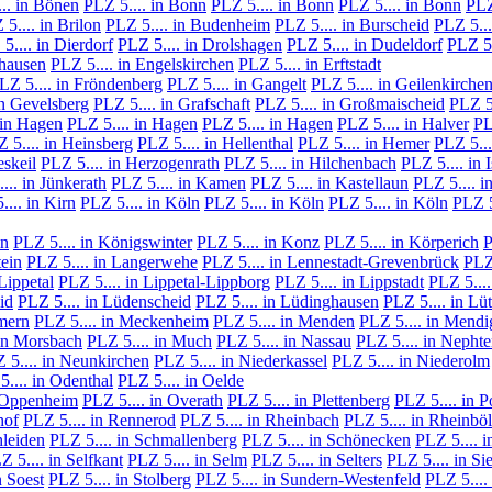
.. in Bönen
PLZ 5.... in Bonn
PLZ 5.... in Bonn
PLZ 5.... in Bonn
PLZ
5.... in Brilon
PLZ 5.... in Budenheim
PLZ 5.... in Burscheid
PLZ 5...
5.... in Dierdorf
PLZ 5.... in Drolshagen
PLZ 5.... in Dudeldorf
PLZ 5.
shausen
PLZ 5.... in Engelskirchen
PLZ 5.... in Erftstadt
LZ 5.... in Fröndenberg
PLZ 5.... in Gangelt
PLZ 5.... in Geilenkirche
in Gevelsberg
PLZ 5.... in Grafschaft
PLZ 5.... in Großmaischeid
PLZ 5.
 in Hagen
PLZ 5.... in Hagen
PLZ 5.... in Hagen
PLZ 5.... in Halver
PL
 5.... in Heinsberg
PLZ 5.... in Hellenthal
PLZ 5.... in Hemer
PLZ 5...
eskeil
PLZ 5.... in Herzogenrath
PLZ 5.... in Hilchenbach
PLZ 5.... in 
... in Jünkerath
PLZ 5.... in Kamen
PLZ 5.... in Kastellaun
PLZ 5.... i
.... in Kirn
PLZ 5.... in Köln
PLZ 5.... in Köln
PLZ 5.... in Köln
PLZ 5
ln
PLZ 5.... in Königswinter
PLZ 5.... in Konz
PLZ 5.... in Körperich
P
tein
PLZ 5.... in Langerwehe
PLZ 5.... in Lennestadt-Grevenbrück
PLZ 
Lippetal
PLZ 5.... in Lippetal-Lippborg
PLZ 5.... in Lippstadt
PLZ 5....
id
PLZ 5.... in Lüdenscheid
PLZ 5.... in Lüdinghausen
PLZ 5.... in L
mern
PLZ 5.... in Meckenheim
PLZ 5.... in Menden
PLZ 5.... in Mendi
 in Morsbach
PLZ 5.... in Much
PLZ 5.... in Nassau
PLZ 5.... in Nepht
 5.... in Neunkirchen
PLZ 5.... in Niederkassel
PLZ 5.... in Niederolm
5.... in Odenthal
PLZ 5.... in Oelde
n Oppenheim
PLZ 5.... in Overath
PLZ 5.... in Plettenberg
PLZ 5.... in P
hof
PLZ 5.... in Rennerod
PLZ 5.... in Rheinbach
PLZ 5.... in Rheinböl
hleiden
PLZ 5.... in Schmallenberg
PLZ 5.... in Schönecken
PLZ 5.... 
Z 5.... in Selfkant
PLZ 5.... in Selm
PLZ 5.... in Selters
PLZ 5.... in Si
n Soest
PLZ 5.... in Stolberg
PLZ 5.... in Sundern-Westenfeld
PLZ 5.... 