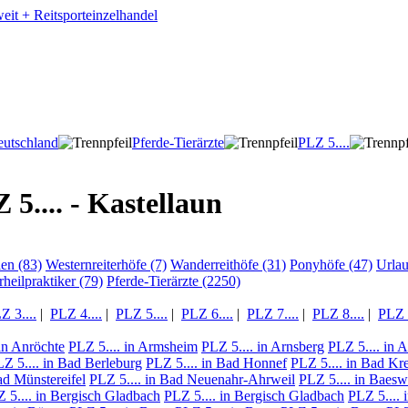
utschland
Pferde-Tierärzte
PLZ 5....
5.... - Kastellaun
ien (83)
Westernreiterhöfe (7)
Wanderreithöfe (31)
Ponyhöfe (47)
Urla
rheilpraktiker (79)
Pferde-Tierärzte (2250)
Z 3....
|
PLZ 4....
|
PLZ 5....
|
PLZ 6....
|
PLZ 7....
|
PLZ 8....
|
PLZ 9
 in Anröchte
PLZ 5.... in Armsheim
PLZ 5.... in Arnsberg
PLZ 5.... in 
Z 5.... in Bad Berleburg
PLZ 5.... in Bad Honnef
PLZ 5.... in Bad Kr
ad Münstereifel
PLZ 5.... in Bad Neuenahr-Ahrweil
PLZ 5.... in Baesw
 5.... in Bergisch Gladbach
PLZ 5.... in Bergisch Gladbach
PLZ 5.... 