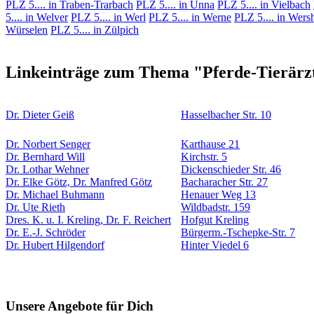
PLZ 5.... in Traben-Trarbach
PLZ 5.... in Unna
PLZ 5.... in Vielbach
5.... in Welver
PLZ 5.... in Werl
PLZ 5.... in Werne
PLZ 5.... in Wers
Würselen
PLZ 5.... in Zülpich
Linkeinträge zum Thema "Pferde-Tierärzte
Dr. Dieter Geiß
Hasselbacher Str. 10
Dr. Norbert Senger
Karthause 21
Dr. Bernhard Will
Kirchstr. 5
Dr. Lothar Wehner
Dickenschieder Str. 46
Dr. Elke Götz, Dr. Manfred Götz
Bacharacher Str. 27
Dr. Michael Buhmann
Henauer Weg 13
Dr. Ute Rieth
Wildbadstr. 159
Dres. K. u. I. Kreling, Dr. F. Reichert
Hofgut Kreling
Dr. E.-J. Schröder
Bürgerm.-Tschepke-Str. 7
Dr. Hubert Hilgendorf
Hinter Viedel 6
Unsere Angebote für Dich