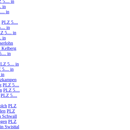
 5.... in
. in
... in
n
PLZ 5....
... in
Z 5.... in
. in
Iserlohn
n Kelberg
.... in
LZ 5.... in
5.... in
 in
ützkampen
g
PLZ 5....
en
PLZ 5....
PLZ 5....
olch
PLZ
len
PLZ
in Schwall
egen
PLZ
in Swisttal