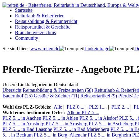
Startseite
Reiturlaub & Reiterferien
Reitausbildung & Reitunterricht
Reitsportartikel & Geschäfte
Branchenverzeichnis
Community
Sie sind hier:
www.reiten.de
Linkeinträge
De
Pferde-Tierärzte - Angebote PLZ 
Unsere Linkkategorien in Deutschland
Übersicht
Reitausbildung & Freizeitreiten (58)
Reiturlaub & Reiterfer
Bauernhof (25)
Gestüte & Züchter (11)
Reitsportartikel (9)
Pferde-Tie
Wahl des PLZ-Gebiets:
Alle
|
PLZ 0....
|
PLZ 1....
|
PLZ 2....
|
PL
Wahl eines bestimmten Ortes:
Alle in PLZ 5....
PLZ 5.... in Aachen
PLZ 5.... in Ahlen
PLZ 5.... in Alsdorf
PLZ 5....
PLZ 5.... in Arnsberg
PLZ 5.... in Arnsberg
PLZ 5.... in Ascheberg
PL
PLZ 5.... in Bad Laasphe
PLZ 5.... in Bad Marienberg
PLZ 5.... in B
5.... in Beckum
PLZ 5.... in Berg. Altenahr
PLZ 5.... in Bergheim
PLZ