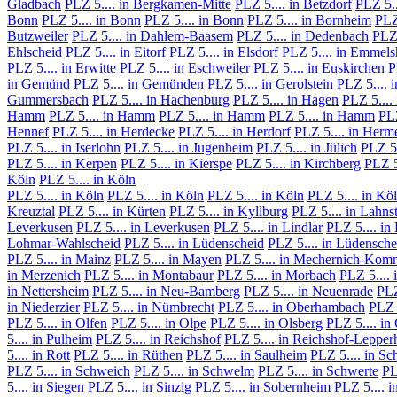
Gladbach
PLZ 5.... in Bergkamen-Mitte
PLZ 5.... in Betzdorf
PLZ 5..
Bonn
PLZ 5.... in Bonn
PLZ 5.... in Bonn
PLZ 5.... in Bornheim
PLZ 
Butzweiler
PLZ 5.... in Dahlem-Baasem
PLZ 5.... in Dedenbach
PLZ 
Ehlscheid
PLZ 5.... in Eitorf
PLZ 5.... in Elsdorf
PLZ 5.... in Emmel
PLZ 5.... in Erwitte
PLZ 5.... in Eschweiler
PLZ 5.... in Euskirchen
P
in Gemünd
PLZ 5.... in Gemünden
PLZ 5.... in Gerolstein
PLZ 5.... 
Gummersbach
PLZ 5.... in Hachenburg
PLZ 5.... in Hagen
PLZ 5....
Hamm
PLZ 5.... in Hamm
PLZ 5.... in Hamm
PLZ 5.... in Hamm
PLZ
Hennef
PLZ 5.... in Herdecke
PLZ 5.... in Herdorf
PLZ 5.... in Herm
PLZ 5.... in Iserlohn
PLZ 5.... in Jugenheim
PLZ 5.... in Jülich
PLZ 5.
PLZ 5.... in Kerpen
PLZ 5.... in Kierspe
PLZ 5.... in Kirchberg
PLZ 5
Köln
PLZ 5.... in Köln
PLZ 5.... in Köln
PLZ 5.... in Köln
PLZ 5.... in Köln
PLZ 5.... in Kö
Kreuztal
PLZ 5.... in Kürten
PLZ 5.... in Kyllburg
PLZ 5.... in Lahns
Leverkusen
PLZ 5.... in Leverkusen
PLZ 5.... in Lindlar
PLZ 5.... in 
Lohmar-Wahlscheid
PLZ 5.... in Lüdenscheid
PLZ 5.... in Lüdensche
PLZ 5.... in Mainz
PLZ 5.... in Mayen
PLZ 5.... in Mechernich-Kom
in Merzenich
PLZ 5.... in Montabaur
PLZ 5.... in Morbach
PLZ 5....
in Nettersheim
PLZ 5.... in Neu-Bamberg
PLZ 5.... in Neuenrade
PLZ
in Niederzier
PLZ 5.... in Nümbrecht
PLZ 5.... in Oberhambach
PLZ 
PLZ 5.... in Olfen
PLZ 5.... in Olpe
PLZ 5.... in Olsberg
PLZ 5.... i
5.... in Pulheim
PLZ 5.... in Reichshof
PLZ 5.... in Reichshof-Lepper
5.... in Rott
PLZ 5.... in Rüthen
PLZ 5.... in Saulheim
PLZ 5.... in Sc
PLZ 5.... in Schweich
PLZ 5.... in Schwelm
PLZ 5.... in Schwerte
PL
5.... in Siegen
PLZ 5.... in Sinzig
PLZ 5.... in Sobernheim
PLZ 5.... i