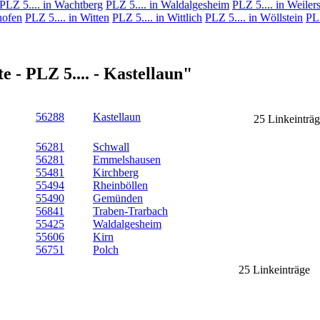
PLZ 5.... in Wachtberg
PLZ 5.... in Waldalgesheim
PLZ 5.... in Weiler
hofen
PLZ 5.... in Witten
PLZ 5.... in Wittlich
PLZ 5.... in Wöllstein
PLZ
 - PLZ 5.... - Kastellaun"
56288
Kastellaun
25 Linkeinträ
56281
Schwall
56281
Emmelshausen
55481
Kirchberg
55494
Rheinböllen
55490
Gemünden
56841
Traben-Trarbach
55425
Waldalgesheim
55606
Kirn
56751
Polch
25 Linkeinträge