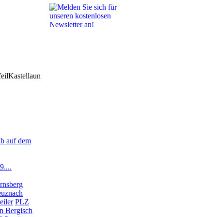
Kastellaun
ub auf dem
....
Arnsberg
euznach
eiler
PLZ
in Bergisch