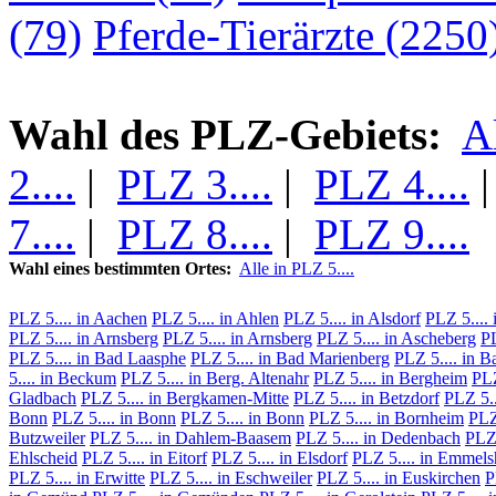
(79)
Pferde-Tierärzte (2250
Wahl des PLZ-Gebiets:
A
2....
|
PLZ 3....
|
PLZ 4....
7....
|
PLZ 8....
|
PLZ 9....
Wahl eines bestimmten Ortes:
Alle in PLZ 5....
PLZ 5.... in Aachen
PLZ 5.... in Ahlen
PLZ 5.... in Alsdorf
PLZ 5....
PLZ 5.... in Arnsberg
PLZ 5.... in Arnsberg
PLZ 5.... in Ascheberg
PL
PLZ 5.... in Bad Laasphe
PLZ 5.... in Bad Marienberg
PLZ 5.... in B
5.... in Beckum
PLZ 5.... in Berg. Altenahr
PLZ 5.... in Bergheim
PLZ
Gladbach
PLZ 5.... in Bergkamen-Mitte
PLZ 5.... in Betzdorf
PLZ 5..
Bonn
PLZ 5.... in Bonn
PLZ 5.... in Bonn
PLZ 5.... in Bornheim
PLZ 
Butzweiler
PLZ 5.... in Dahlem-Baasem
PLZ 5.... in Dedenbach
PLZ 
Ehlscheid
PLZ 5.... in Eitorf
PLZ 5.... in Elsdorf
PLZ 5.... in Emmel
PLZ 5.... in Erwitte
PLZ 5.... in Eschweiler
PLZ 5.... in Euskirchen
P