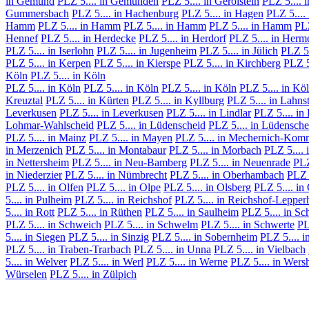
in Gemünd
PLZ 5.... in Gemünden
PLZ 5.... in Gerolstein
PLZ 5.... 
Gummersbach
PLZ 5.... in Hachenburg
PLZ 5.... in Hagen
PLZ 5....
Hamm
PLZ 5.... in Hamm
PLZ 5.... in Hamm
PLZ 5.... in Hamm
PLZ
Hennef
PLZ 5.... in Herdecke
PLZ 5.... in Herdorf
PLZ 5.... in Herm
PLZ 5.... in Iserlohn
PLZ 5.... in Jugenheim
PLZ 5.... in Jülich
PLZ 5.
PLZ 5.... in Kerpen
PLZ 5.... in Kierspe
PLZ 5.... in Kirchberg
PLZ 5
Köln
PLZ 5.... in Köln
PLZ 5.... in Köln
PLZ 5.... in Köln
PLZ 5.... in Köln
PLZ 5.... in Kö
Kreuztal
PLZ 5.... in Kürten
PLZ 5.... in Kyllburg
PLZ 5.... in Lahns
Leverkusen
PLZ 5.... in Leverkusen
PLZ 5.... in Lindlar
PLZ 5.... in 
Lohmar-Wahlscheid
PLZ 5.... in Lüdenscheid
PLZ 5.... in Lüdensche
PLZ 5.... in Mainz
PLZ 5.... in Mayen
PLZ 5.... in Mechernich-Kom
in Merzenich
PLZ 5.... in Montabaur
PLZ 5.... in Morbach
PLZ 5....
in Nettersheim
PLZ 5.... in Neu-Bamberg
PLZ 5.... in Neuenrade
PLZ
in Niederzier
PLZ 5.... in Nümbrecht
PLZ 5.... in Oberhambach
PLZ 
PLZ 5.... in Olfen
PLZ 5.... in Olpe
PLZ 5.... in Olsberg
PLZ 5.... i
5.... in Pulheim
PLZ 5.... in Reichshof
PLZ 5.... in Reichshof-Lepper
5.... in Rott
PLZ 5.... in Rüthen
PLZ 5.... in Saulheim
PLZ 5.... in Sc
PLZ 5.... in Schweich
PLZ 5.... in Schwelm
PLZ 5.... in Schwerte
PL
5.... in Siegen
PLZ 5.... in Sinzig
PLZ 5.... in Sobernheim
PLZ 5.... i
PLZ 5.... in Traben-Trarbach
PLZ 5.... in Unna
PLZ 5.... in Vielbach
5.... in Welver
PLZ 5.... in Werl
PLZ 5.... in Werne
PLZ 5.... in Wers
Würselen
PLZ 5.... in Zülpich