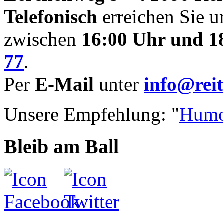
Telefonisch
erreichen Sie u
zwischen
16:00 Uhr und 1
77
.
Per
E-Mail
unter
info@reit
Unsere Empfehlung: "
Humo
Bleib am Ball