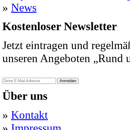
»
News
Kostenloser Newsletter
Jetzt eintragen und regelmä
unseren Angeboten „Rund u
Anmelden
Über uns
»
Kontakt
»
Impressum