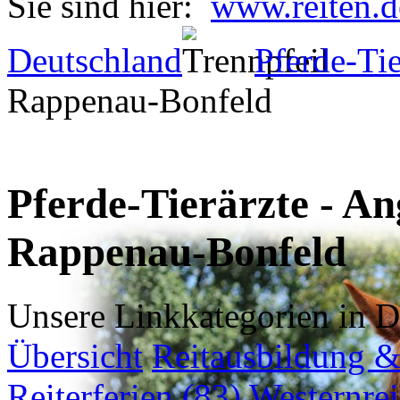
Sie sind hier:
www.reiten.d
Deutschland
Pferde-Tie
Rappenau-Bonfeld
Pferde-Tierärzte - An
Rappenau-Bonfeld
Unsere Linkkategorien in D
Übersicht
Reitausbildung & 
Reiterferien (83)
Westernrei