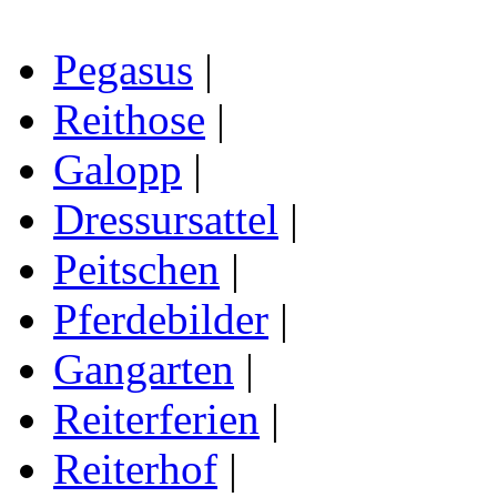
Pegasus
|
Reithose
|
Galopp
|
Dressursattel
|
Peitschen
|
Pferdebilder
|
Gangarten
|
Reiterferien
|
Reiterhof
|