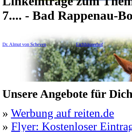
Linkeinträge zum Them
7.... - Bad Rappenau-B
Dr. Almut von Scheven
Eichhäuserhof
Unsere Angebote für Dic
»
Werbung auf reiten.de
»
Flyer: Kostenloser Eintrag