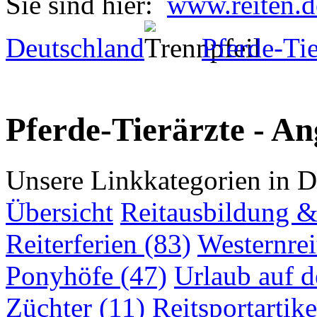
Sie sind hier:
www.reiten.d
Deutschland
Pferde-Tie
Pferde-Tierärzte - Ang
Unsere Linkkategorien in D
Übersicht
Reitausbildung & 
Reiterferien (83)
Westernrei
Ponyhöfe (47)
Urlaub auf 
Züchter (11)
Reitsportartike