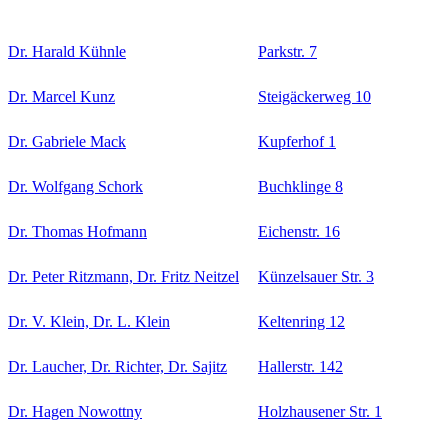
Dr. Harald Kühnle
Parkstr. 7
Dr. Marcel Kunz
Steigäckerweg 10
Dr. Gabriele Mack
Kupferhof 1
Dr. Wolfgang Schork
Buchklinge 8
Dr. Thomas Hofmann
Eichenstr. 16
Dr. Peter Ritzmann, Dr. Fritz Neitzel
Künzelsauer Str. 3
Dr. V. Klein, Dr. L. Klein
Keltenring 12
Dr. Laucher, Dr. Richter, Dr. Sajitz
Hallerstr. 142
Dr. Hagen Nowottny
Holzhausener Str. 1