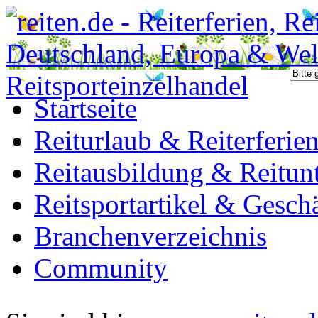
Startseite
Reiturlaub & Reiterferie
Reitausbildung & Reitunt
Reitsportartikel & Gesch
Branchenverzeichnis
Community