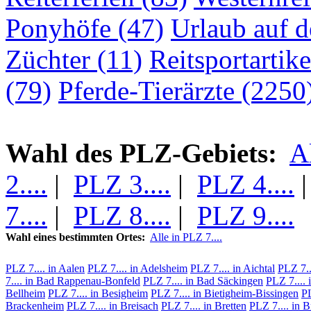
Ponyhöfe (47)
Urlaub auf 
Züchter (11)
Reitsportartike
(79)
Pferde-Tierärzte (2250
Wahl des PLZ-Gebiets:
A
2....
|
PLZ 3....
|
PLZ 4....
7....
|
PLZ 8....
|
PLZ 9....
Wahl eines bestimmten Ortes:
Alle in PLZ 7....
PLZ 7.... in Aalen
PLZ 7.... in Adelsheim
PLZ 7.... in Aichtal
PLZ 7..
7.... in Bad Rappenau-Bonfeld
PLZ 7.... in Bad Säckingen
PLZ 7....
Bellheim
PLZ 7.... in Besigheim
PLZ 7.... in Bietigheim-Bissingen
PL
Brackenheim
PLZ 7.... in Breisach
PLZ 7.... in Bretten
PLZ 7.... in B