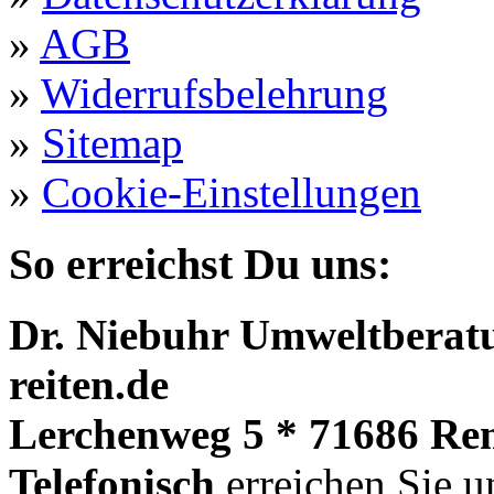
»
AGB
»
Widerrufsbelehrung
»
Sitemap
»
Cookie-Einstellungen
So erreichst Du uns:
Dr. Niebuhr Umweltberatu
reiten.de
Lerchenweg 5 * 71686 Re
Telefonisch
erreichen Sie u