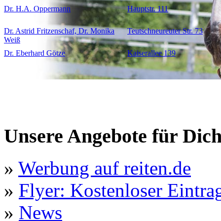
Dr. H.A. Oppermann
Hauptstr. 111
Dr. Astrid Fritzenschaf, Dr. Monika
Teutschneureuter Str. 73
Weiß
Dr. Eberhard Götze
Kaiserallee 139
Unsere Angebote für Dic
»
Werbung auf reiten.de
»
Flyer: Kostenloser Eintrag
»
News