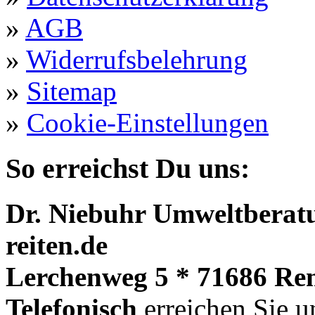
»
AGB
»
Widerrufsbelehrung
»
Sitemap
»
Cookie-Einstellungen
So erreichst Du uns:
Dr. Niebuhr Umweltberatu
reiten.de
Lerchenweg 5 * 71686 Re
Telefonisch
erreichen Sie u