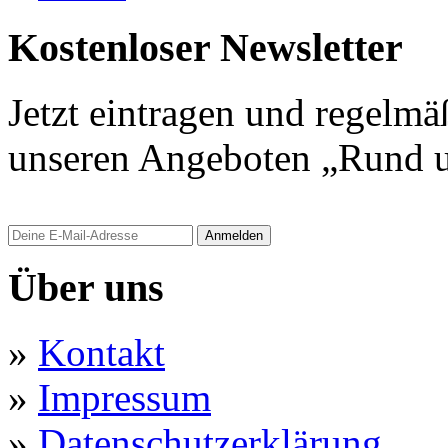
Kostenloser Newsletter
Jetzt eintragen und regelmä
unseren Angeboten „Rund u
Anmelden
Über uns
»
Kontakt
»
Impressum
»
Datenschutzerklärung