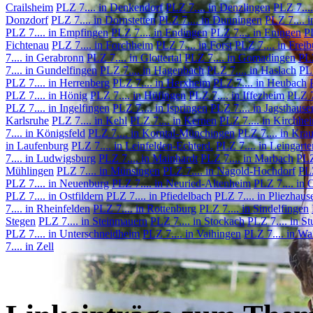
Crailsheim
PLZ 7.... in Denkendorf
PLZ 7.... in Denzlingen
PLZ 7....
Donzdorf
PLZ 7.... in Dornstetten
PLZ 7.... in Dunningen
PLZ 7.... 
PLZ 7.... in Empfingen
PLZ 7.... in Endingen
PLZ 7.... in Eningen
P
Fichtenau
PLZ 7.... in Forchheim
PLZ 7.... in Forst
PLZ 7.... in Frei
7.... in Gerabronn
PLZ 7.... in Glottertal
PLZ 7.... in Gomadingen
PLZ
7.... in Gundelfingen
PLZ 7.... in Hagenbach
PLZ 7.... in Haslach
PL
PLZ 7.... in Herrenberg
PLZ 7.... in Herxheim
PLZ 7.... in Heubach
PLZ 7.... in Hönig
PLZ 7.... in Hüfingen
PLZ 7.... in Iffezheim
PLZ 7.
PLZ 7.... in Ingelfingen
PLZ 7.... in Ispringen
PLZ 7.... in Jagsthause
Karlsruhe
PLZ 7.... in Kehl
PLZ 7.... in Kernen
PLZ 7.... in Kirchhe
7.... in Königsfeld
PLZ 7.... in Korntal-Münchingen
PLZ 7.... in Kra
in Laufenburg
PLZ 7.... in Leinfelden-Echterd.
PLZ 7.... in Leingarte
7.... in Ludwigsburg
PLZ 7.... in Mainhardt
PLZ 7.... in Marbach
PLZ
Mühlingen
PLZ 7.... in Münsingen
PLZ 7.... in Nagold-Hochdorf
PLZ
PLZ 7.... in Neuenburg
PLZ 7.... in Neuried-Altenheim
PLZ 7.... in 
PLZ 7.... in Ostfildern
PLZ 7.... in Pfiedelbach
PLZ 7.... in Pliezhaus
7.... in Rheinfelden
PLZ 7.... in Rottenburg
PLZ 7.... in Sindelfingen
Stegen
PLZ 7.... in Steinmauern
PLZ 7.... in Stockach
PLZ 7.... in St
PLZ 7.... in Unterschneidheim
PLZ 7.... in Vaihingen
PLZ 7.... in Wa
7.... in Zell