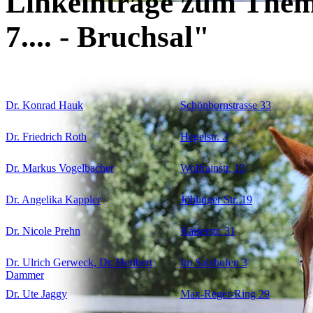
Linkeinträge zum Them
7.... - Bruchsal"
Dr. Konrad Hauk
Schönbornstrasse 33
Dr. Friedrich Roth
Hegelstr. 2
Dr. Markus Vogelbacher
Wolfrainstr. 13
Dr. Angelika Kappler
Jöhlinger Str. 19
Dr. Nicole Prehn
Kaiserstr. 31
Dr. Ulrich Gerweck, Dr. Heribert
Im Salzhofen 3
Dammer
Dr. Ute Jaggy
Max-Reger-Ring 29