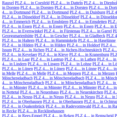
Rauxel
PLZ 4.... in Coesfeld
PLZ 4.... in Datteln
PLZ 4.... in Diepho
in Dorsten
PLZ 4.... in Dorsten
PLZ 4.... in Dorsten
PLZ 4.... in Do
4.... in Dortmund
PLZ 4.... in Dortmund
PLZ 4.... in Duisburg
PLZ 4.
PLZ 4.... in Düsseldorf
PLZ 4.... in Düsseldorf
PLZ 4.... in Düsseldor
4.... in Emmerich
PLZ 4.... in Emsbüren
PLZ 4.... in Emsdetten
PLZ 4
PLZ 4.... in Essen
PLZ 4.... in Essen
PLZ 4.... in Essen
PLZ 4.... in 
PLZ 4.... in Everswinkel
PLZ 4.... in Fürstenau
PLZ 4.... in Garrel
PL
Georgsmarienhütte
PLZ 4.... in Gescher
PLZ 4.... in Gladbeck
PLZ 4.
PLZ 4.... in Haltern
PLZ 4.... in Hamminkeln
PLZ 4.... in Haselünne
PLZ 4.... in Hilden
PLZ 4.... in Hilden
PLZ 4.... in Holdorf
PLZ 4....
Issum
PLZ 4.... in Jüchen
PLZ 4.... in Jüchen-Hochneukirch
PLZ 4...
PLZ 4.... in Kevelaer
PLZ 4.... in Kleve
PLZ 4.... in Kranenburg
PLZ 
PLZ 4.... in Laar
PLZ 4.... in Lastrup
PLZ 4.... in Lathen
PLZ 4.... i
4.... in Lindern
PLZ 4.... in Lingen
PLZ 4.... in Lohne
PLZ 4.... in L
PLZ 4.... in Lünen
PLZ 4.... in Lünen
PLZ 4.... in Lünne
PLZ 4.... i
in Melle
PLZ 4.... in Melle
PLZ 4.... in Meppen
PLZ 4.... in Merzen
Mönchengladbach
PLZ 4.... in Mönchengladbach
PLZ 4.... in Mönc
4.... in Mönchengladbach
PLZ 4.... in Mönchengladbach
PLZ 4.... i
4.... in Münster
PLZ 4.... in Münster
PLZ 4.... in Münster
PLZ 4.... i
in Nettetal
PLZ 4.... in Neuenhaus
PLZ 4.... in Neuenkirchen
PLZ 4..
PLZ 4.... in Neuss
PLZ 4.... in Neuss
PLZ 4.... in Neuss
PLZ 4.... in
PLZ 4.... in Oberhausen
PLZ 4.... in Oberhausen
PLZ 4.... in Ochtru
PLZ 4.... in Quakenbrück
PLZ 4.... in Radevormwald
PLZ 4.... in Ra
in Recke
PLZ 4.... in Recklinghausen
PLZ 4.... in Rees-Empel
PLZ 4.... in Reken
PLZ 4.... in Remscheid
P