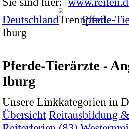
Sie sind hier:
www.reiten.d
Deutschland
Pferde-Tie
Iburg
Pferde-Tierärzte - An
Iburg
Unsere Linkkategorien in D
Übersicht
Reitausbildung & 
Reiterferien (83)
Westernrei