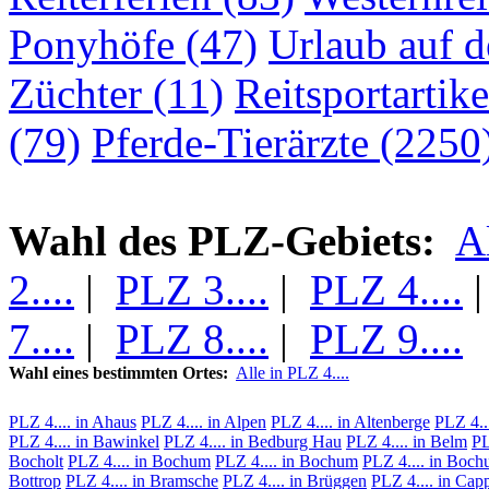
Ponyhöfe (47)
Urlaub auf 
Züchter (11)
Reitsportartike
(79)
Pferde-Tierärzte (2250
Wahl des PLZ-Gebiets:
A
2....
|
PLZ 3....
|
PLZ 4....
7....
|
PLZ 8....
|
PLZ 9....
Wahl eines bestimmten Ortes:
Alle in PLZ 4....
PLZ 4.... in Ahaus
PLZ 4.... in Alpen
PLZ 4.... in Altenberge
PLZ 4..
PLZ 4.... in Bawinkel
PLZ 4.... in Bedburg Hau
PLZ 4.... in Belm
PL
Bocholt
PLZ 4.... in Bochum
PLZ 4.... in Bochum
PLZ 4.... in Boc
Bottrop
PLZ 4.... in Bramsche
PLZ 4.... in Brüggen
PLZ 4.... in Cap