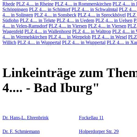
Rhede
PLZ 4.... in Rheine
PLZ 4.... in Rommerskirchen
PLZ 4.... in
Schöppingen
PLZ 4.... in Schüttorf
PLZ 4.... in Schwalmtal
PLZ 4....
4.... in Solingen
PLZ 4.... in Sonsbeck
PLZ 4.... in Sprockhövel
PLZ 4
Südlohn
PLZ 4.... in Telgte
PLZ 4.... in Uedem
PLZ 4.... in Uelsen
P
4.... in Velen-Ramsdorf
PLZ 4.... in Viersen
PLZ 4.... in Viersen
PLZ 
Wagenfeld
PLZ 4.... in Wallenhorst
PLZ 4.... in Waltrop
PLZ 4.... in
4.... in Wermelskirchen
PLZ 4.... in Werpeloh
PLZ 4.... in Wesel
PLZ 
Willich
PLZ 4.... in Wuppertal
PLZ 4.... in Wuppertal
PLZ 4.... in Xa
Linkeinträge zum Them
4.... - Bad Iburg"
Dr. Hans-L. Ehrenbrink
Fockellau 11
Dr. F. Schmiemann
Holperdorper Str. 29