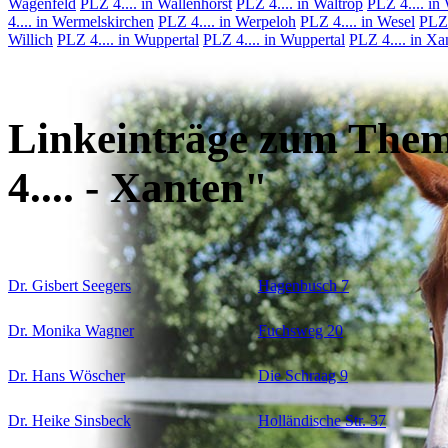
Wagenfeld
PLZ 4.... in Wallenhorst
PLZ 4.... in Waltrop
PLZ 4.... in
4.... in Wermelskirchen
PLZ 4.... in Werpeloh
PLZ 4.... in Wesel
PLZ 
Willich
PLZ 4.... in Wuppertal
PLZ 4.... in Wuppertal
PLZ 4.... in Xa
Linkeinträge zum Them
4.... - Xanten"
Dr. Gisbert Seegers
Hagenbusch 7
Dr. Monika Wagner
Fuchsweg 20
Dr. Hans Wöscher
Die Schraag 9
Dr. Heike Sinsbeck
Holländische Str. 37