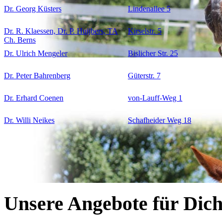
Dr. Georg Küsters
Lindenallee 5
Dr. R. Klaessen, Dr. P. Huijbers, TA
Kirselstr. 5
Ch. Berns
Dr. Ulrich Mengeler
Bislicher Str. 25
Dr. Peter Bahrenberg
Güterstr. 7
Dr. Erhard Coenen
von-Lauff-Weg 1
Dr. Willi Neikes
Schafheider Weg 18
Unsere Angebote für Dic