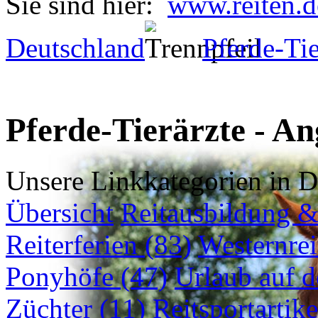
Sie sind hier:
www.reiten.d
Deutschland
Pferde-Tie
Pferde-Tierärzte - An
Unsere Linkkategorien in D
Übersicht
Reitausbildung & 
Reiterferien (83)
Westernrei
Ponyhöfe (47)
Urlaub auf 
Züchter (11)
Reitsportartike