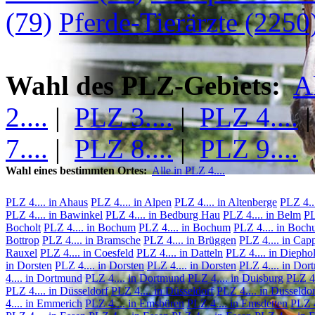
(79)
Pferde-Tierärzte (2250
Wahl des PLZ-Gebiets:
A
2....
|
PLZ 3....
|
PLZ 4....
7....
|
PLZ 8....
|
PLZ 9....
Wahl eines bestimmten Ortes:
Alle in PLZ 4....
PLZ 4.... in Ahaus
PLZ 4.... in Alpen
PLZ 4.... in Altenberge
PLZ 4..
PLZ 4.... in Bawinkel
PLZ 4.... in Bedburg Hau
PLZ 4.... in Belm
PL
Bocholt
PLZ 4.... in Bochum
PLZ 4.... in Bochum
PLZ 4.... in Boc
Bottrop
PLZ 4.... in Bramsche
PLZ 4.... in Brüggen
PLZ 4.... in Cap
Rauxel
PLZ 4.... in Coesfeld
PLZ 4.... in Datteln
PLZ 4.... in Diepho
in Dorsten
PLZ 4.... in Dorsten
PLZ 4.... in Dorsten
PLZ 4.... in Do
4.... in Dortmund
PLZ 4.... in Dortmund
PLZ 4.... in Duisburg
PLZ 4.
PLZ 4.... in Düsseldorf
PLZ 4.... in Düsseldorf
PLZ 4.... in Düsseldor
4.... in Emmerich
PLZ 4.... in Emsbüren
PLZ 4.... in Emsdetten
PLZ 4