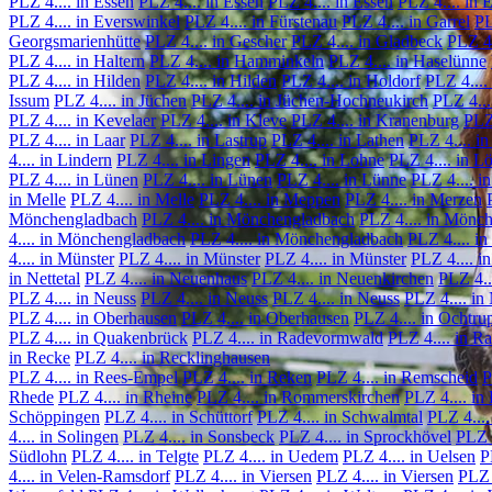
PLZ 4.... in Essen
PLZ 4.... in Essen
PLZ 4.... in Essen
PLZ 4.... in 
PLZ 4.... in Everswinkel
PLZ 4.... in Fürstenau
PLZ 4.... in Garrel
PL
Georgsmarienhütte
PLZ 4.... in Gescher
PLZ 4.... in Gladbeck
PLZ 4.
PLZ 4.... in Haltern
PLZ 4.... in Hamminkeln
PLZ 4.... in Haselünne
PLZ 4.... in Hilden
PLZ 4.... in Hilden
PLZ 4.... in Holdorf
PLZ 4....
Issum
PLZ 4.... in Jüchen
PLZ 4.... in Jüchen-Hochneukirch
PLZ 4...
PLZ 4.... in Kevelaer
PLZ 4.... in Kleve
PLZ 4.... in Kranenburg
PLZ 
PLZ 4.... in Laar
PLZ 4.... in Lastrup
PLZ 4.... in Lathen
PLZ 4.... i
4.... in Lindern
PLZ 4.... in Lingen
PLZ 4.... in Lohne
PLZ 4.... in L
PLZ 4.... in Lünen
PLZ 4.... in Lünen
PLZ 4.... in Lünne
PLZ 4.... i
in Melle
PLZ 4.... in Melle
PLZ 4.... in Meppen
PLZ 4.... in Merzen
Mönchengladbach
PLZ 4.... in Mönchengladbach
PLZ 4.... in Mönc
4.... in Mönchengladbach
PLZ 4.... in Mönchengladbach
PLZ 4.... i
4.... in Münster
PLZ 4.... in Münster
PLZ 4.... in Münster
PLZ 4.... i
in Nettetal
PLZ 4.... in Neuenhaus
PLZ 4.... in Neuenkirchen
PLZ 4..
PLZ 4.... in Neuss
PLZ 4.... in Neuss
PLZ 4.... in Neuss
PLZ 4.... in
PLZ 4.... in Oberhausen
PLZ 4.... in Oberhausen
PLZ 4.... in Ochtru
PLZ 4.... in Quakenbrück
PLZ 4.... in Radevormwald
PLZ 4.... in Ra
in Recke
PLZ 4.... in Recklinghausen
PLZ 4.... in Rees-Empel
PLZ 4.... in Reken
PLZ 4.... in Remscheid
P
Rhede
PLZ 4.... in Rheine
PLZ 4.... in Rommerskirchen
PLZ 4.... in
Schöppingen
PLZ 4.... in Schüttorf
PLZ 4.... in Schwalmtal
PLZ 4....
4.... in Solingen
PLZ 4.... in Sonsbeck
PLZ 4.... in Sprockhövel
PLZ 4
Südlohn
PLZ 4.... in Telgte
PLZ 4.... in Uedem
PLZ 4.... in Uelsen
P
4.... in Velen-Ramsdorf
PLZ 4.... in Viersen
PLZ 4.... in Viersen
PLZ 