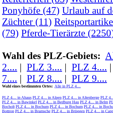
Ponyhöfe (47)
Urlaub auf 
Züchter (11)
Reitsportartike
(79)
Pferde-Tierärzte (2250
Wahl des PLZ-Gebiets:
A
2....
|
PLZ 3....
|
PLZ 4....
7....
|
PLZ 8....
|
PLZ 9....
Wahl eines bestimmten Ortes:
Alle in PLZ 4....
PLZ 4.... in Ahaus
PLZ 4.... in Alpen
PLZ 4.... in Altenberge
PLZ 4..
PLZ 4.... in Bawinkel
PLZ 4.... in Bedburg Hau
PLZ 4.... in Belm
PL
Bocholt
PLZ 4.... in Bochum
PLZ 4.... in Bochum
PLZ 4.... in Boc
Bottrop
PLZ 4.... in Bramsche
PLZ 4.... in Brüggen
PLZ 4.... in Cap