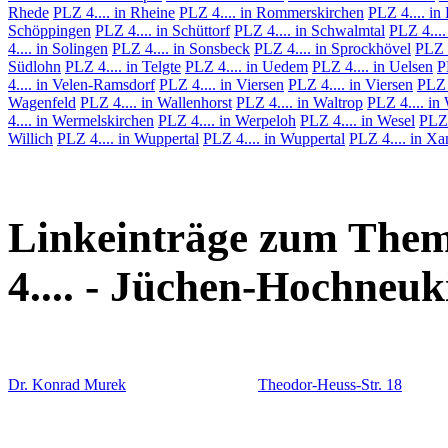
Rhede
PLZ 4.... in Rheine
PLZ 4.... in Rommerskirchen
PLZ 4.... in
Schöppingen
PLZ 4.... in Schüttorf
PLZ 4.... in Schwalmtal
PLZ 4....
4.... in Solingen
PLZ 4.... in Sonsbeck
PLZ 4.... in Sprockhövel
PLZ 4
Südlohn
PLZ 4.... in Telgte
PLZ 4.... in Uedem
PLZ 4.... in Uelsen
P
4.... in Velen-Ramsdorf
PLZ 4.... in Viersen
PLZ 4.... in Viersen
PLZ 
Wagenfeld
PLZ 4.... in Wallenhorst
PLZ 4.... in Waltrop
PLZ 4.... in
4.... in Wermelskirchen
PLZ 4.... in Werpeloh
PLZ 4.... in Wesel
PLZ 
Willich
PLZ 4.... in Wuppertal
PLZ 4.... in Wuppertal
PLZ 4.... in Xa
Linkeinträge zum Them
4.... - Jüchen-Hochneuk
Dr. Konrad Murek
Theodor-Heuss-Str. 18