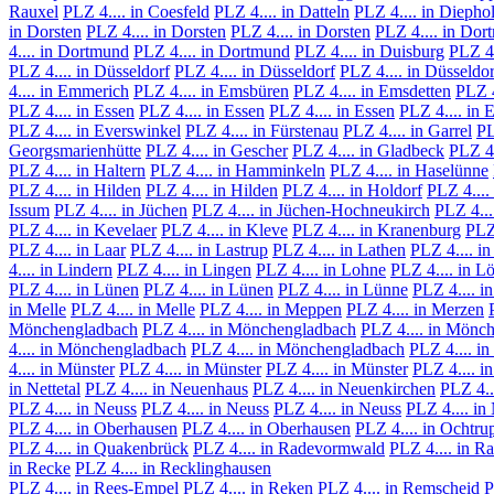
Rauxel
PLZ 4.... in Coesfeld
PLZ 4.... in Datteln
PLZ 4.... in Diepho
in Dorsten
PLZ 4.... in Dorsten
PLZ 4.... in Dorsten
PLZ 4.... in Do
4.... in Dortmund
PLZ 4.... in Dortmund
PLZ 4.... in Duisburg
PLZ 4.
PLZ 4.... in Düsseldorf
PLZ 4.... in Düsseldorf
PLZ 4.... in Düsseldor
4.... in Emmerich
PLZ 4.... in Emsbüren
PLZ 4.... in Emsdetten
PLZ 4
PLZ 4.... in Essen
PLZ 4.... in Essen
PLZ 4.... in Essen
PLZ 4.... in 
PLZ 4.... in Everswinkel
PLZ 4.... in Fürstenau
PLZ 4.... in Garrel
PL
Georgsmarienhütte
PLZ 4.... in Gescher
PLZ 4.... in Gladbeck
PLZ 4.
PLZ 4.... in Haltern
PLZ 4.... in Hamminkeln
PLZ 4.... in Haselünne
PLZ 4.... in Hilden
PLZ 4.... in Hilden
PLZ 4.... in Holdorf
PLZ 4....
Issum
PLZ 4.... in Jüchen
PLZ 4.... in Jüchen-Hochneukirch
PLZ 4...
PLZ 4.... in Kevelaer
PLZ 4.... in Kleve
PLZ 4.... in Kranenburg
PLZ 
PLZ 4.... in Laar
PLZ 4.... in Lastrup
PLZ 4.... in Lathen
PLZ 4.... i
4.... in Lindern
PLZ 4.... in Lingen
PLZ 4.... in Lohne
PLZ 4.... in L
PLZ 4.... in Lünen
PLZ 4.... in Lünen
PLZ 4.... in Lünne
PLZ 4.... i
in Melle
PLZ 4.... in Melle
PLZ 4.... in Meppen
PLZ 4.... in Merzen
Mönchengladbach
PLZ 4.... in Mönchengladbach
PLZ 4.... in Mönc
4.... in Mönchengladbach
PLZ 4.... in Mönchengladbach
PLZ 4.... i
4.... in Münster
PLZ 4.... in Münster
PLZ 4.... in Münster
PLZ 4.... i
in Nettetal
PLZ 4.... in Neuenhaus
PLZ 4.... in Neuenkirchen
PLZ 4..
PLZ 4.... in Neuss
PLZ 4.... in Neuss
PLZ 4.... in Neuss
PLZ 4.... in
PLZ 4.... in Oberhausen
PLZ 4.... in Oberhausen
PLZ 4.... in Ochtru
PLZ 4.... in Quakenbrück
PLZ 4.... in Radevormwald
PLZ 4.... in Ra
in Recke
PLZ 4.... in Recklinghausen
PLZ 4.... in Rees-Empel
PLZ 4.... in Reken
PLZ 4.... in Remscheid
P