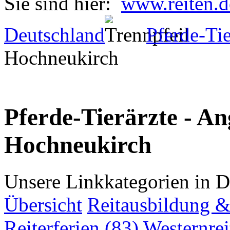
Sie sind hier:
www.reiten.d
Deutschland
Pferde-Tie
Hochneukirch
Pferde-Tierärzte - An
Hochneukirch
Unsere Linkkategorien in D
Übersicht
Reitausbildung & 
Reiterferien (83)
Westernrei