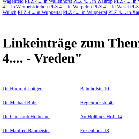
Wagenfeld
PLZ 4.... in Wallenhorst
PLZ 4.... in Waltrop
PLZ 4.... in
4.... in Wermelskirchen
PLZ 4.... in Werpeloh
PLZ 4.... in Wesel
PLZ 
Willich
PLZ 4.... in Wuppertal
PLZ 4.... in Wuppertal
PLZ 4.... in Xa
Linkeinträge zum Them
4.... - Vreden"
Dr. Hartmut Löttgen
Bahnhofstr. 10
Dr. Michael Bühs
Hegebrockstr. 46
Dr. Christoph Hellmann
An Holthues Hoff 14
Dr. Manfred Baumeister
Fresenhorst 18