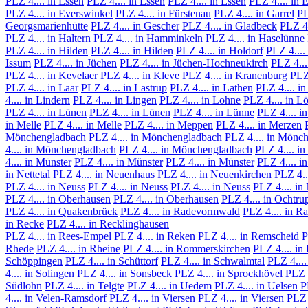
PLZ 4.... in Essen
PLZ 4.... in Essen
PLZ 4.... in Essen
PLZ 4.... in 
PLZ 4.... in Everswinkel
PLZ 4.... in Fürstenau
PLZ 4.... in Garrel
PL
Georgsmarienhütte
PLZ 4.... in Gescher
PLZ 4.... in Gladbeck
PLZ 4.
PLZ 4.... in Haltern
PLZ 4.... in Hamminkeln
PLZ 4.... in Haselünne
PLZ 4.... in Hilden
PLZ 4.... in Hilden
PLZ 4.... in Holdorf
PLZ 4....
Issum
PLZ 4.... in Jüchen
PLZ 4.... in Jüchen-Hochneukirch
PLZ 4...
PLZ 4.... in Kevelaer
PLZ 4.... in Kleve
PLZ 4.... in Kranenburg
PLZ 
PLZ 4.... in Laar
PLZ 4.... in Lastrup
PLZ 4.... in Lathen
PLZ 4.... i
4.... in Lindern
PLZ 4.... in Lingen
PLZ 4.... in Lohne
PLZ 4.... in L
PLZ 4.... in Lünen
PLZ 4.... in Lünen
PLZ 4.... in Lünne
PLZ 4.... i
in Melle
PLZ 4.... in Melle
PLZ 4.... in Meppen
PLZ 4.... in Merzen
Mönchengladbach
PLZ 4.... in Mönchengladbach
PLZ 4.... in Mönc
4.... in Mönchengladbach
PLZ 4.... in Mönchengladbach
PLZ 4.... i
4.... in Münster
PLZ 4.... in Münster
PLZ 4.... in Münster
PLZ 4.... i
in Nettetal
PLZ 4.... in Neuenhaus
PLZ 4.... in Neuenkirchen
PLZ 4..
PLZ 4.... in Neuss
PLZ 4.... in Neuss
PLZ 4.... in Neuss
PLZ 4.... in
PLZ 4.... in Oberhausen
PLZ 4.... in Oberhausen
PLZ 4.... in Ochtru
PLZ 4.... in Quakenbrück
PLZ 4.... in Radevormwald
PLZ 4.... in Ra
in Recke
PLZ 4.... in Recklinghausen
PLZ 4.... in Rees-Empel
PLZ 4.... in Reken
PLZ 4.... in Remscheid
P
Rhede
PLZ 4.... in Rheine
PLZ 4.... in Rommerskirchen
PLZ 4.... in
Schöppingen
PLZ 4.... in Schüttorf
PLZ 4.... in Schwalmtal
PLZ 4....
4.... in Solingen
PLZ 4.... in Sonsbeck
PLZ 4.... in Sprockhövel
PLZ 4
Südlohn
PLZ 4.... in Telgte
PLZ 4.... in Uedem
PLZ 4.... in Uelsen
P
4.... in Velen-Ramsdorf
PLZ 4.... in Viersen
PLZ 4.... in Viersen
PLZ 