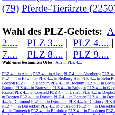
(79)
Pferde-Tierärzte (2250
Wahl des PLZ-Gebiets:
A
2....
|
PLZ 3....
|
PLZ 4....
7....
|
PLZ 8....
|
PLZ 9....
Wahl eines bestimmten Ortes:
Alle in PLZ 4....
PLZ 4.... in Ahaus
PLZ 4.... in Alpen
PLZ 4.... in Altenberge
PLZ 4..
PLZ 4.... in Bawinkel
PLZ 4.... in Bedburg Hau
PLZ 4.... in Belm
PL
Bocholt
PLZ 4.... in Bochum
PLZ 4.... in Bochum
PLZ 4.... in Boc
Bottrop
PLZ 4.... in Bramsche
PLZ 4.... in Brüggen
PLZ 4.... in Cap
Rauxel
PLZ 4.... in Coesfeld
PLZ 4.... in Datteln
PLZ 4.... in Diepho
in Dorsten
PLZ 4.... in Dorsten
PLZ 4.... in Dorsten
PLZ 4.... in Do
4.... in Dortmund
PLZ 4.... in Dortmund
PLZ 4.... in Duisburg
PLZ 4.
PLZ 4.... in Düsseldorf
PLZ 4.... in Düsseldorf
PLZ 4.... in Düsseldor
4.... in Emmerich
PLZ 4.... in Emsbüren
PLZ 4.... in Emsdetten
PLZ 4