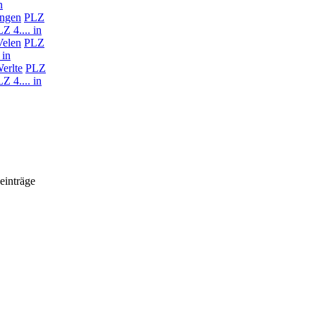
n
ingen
PLZ
Z 4.... in
Velen
PLZ
 in
Werlte
PLZ
Z 4.... in
einträge