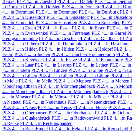
Rauxel
PLZ 4.... in Coesfeld
PLZ 4.... in Datteln
PLZ 4.... in Diepho
in Dorsten
PLZ 4.... in Dorsten
PLZ 4.... in Dorsten
PLZ 4.... in Do
4.... in Dortmund
PLZ 4.... in Dortmund
PLZ 4.... in Duisburg
PLZ 4.
PLZ 4.... in Düsseldorf
PLZ 4.... in Düsseldorf
PLZ 4.... in Düsseldor
4.... in Emmerich
PLZ 4.... in Emsbüren
PLZ 4.... in Emsdetten
PLZ 4
PLZ 4.... in Essen
PLZ 4.... in Essen
PLZ 4.... in Essen
PLZ 4.... in 
PLZ 4.... in Everswinkel
PLZ 4.... in Fürstenau
PLZ 4.... in Garrel
PL
Georgsmarienhütte
PLZ 4.... in Gescher
PLZ 4.... in Gladbeck
PLZ 4.
PLZ 4.... in Haltern
PLZ 4.... in Hamminkeln
PLZ 4.... in Haselünne
PLZ 4.... in Hilden
PLZ 4.... in Hilden
PLZ 4.... in Holdorf
PLZ 4....
Issum
PLZ 4.... in Jüchen
PLZ 4.... in Jüchen-Hochneukirch
PLZ 4...
PLZ 4.... in Kevelaer
PLZ 4.... in Kleve
PLZ 4.... in Kranenburg
PLZ 
PLZ 4.... in Laar
PLZ 4.... in Lastrup
PLZ 4.... in Lathen
PLZ 4.... i
4.... in Lindern
PLZ 4.... in Lingen
PLZ 4.... in Lohne
PLZ 4.... in L
PLZ 4.... in Lünen
PLZ 4.... in Lünen
PLZ 4.... in Lünne
PLZ 4.... i
in Melle
PLZ 4.... in Melle
PLZ 4.... in Meppen
PLZ 4.... in Merzen
Mönchengladbach
PLZ 4.... in Mönchengladbach
PLZ 4.... in Mönc
4.... in Mönchengladbach
PLZ 4.... in Mönchengladbach
PLZ 4.... i
4.... in Münster
PLZ 4.... in Münster
PLZ 4.... in Münster
PLZ 4.... i
in Nettetal
PLZ 4.... in Neuenhaus
PLZ 4.... in Neuenkirchen
PLZ 4..
PLZ 4.... in Neuss
PLZ 4.... in Neuss
PLZ 4.... in Neuss
PLZ 4.... in
PLZ 4.... in Oberhausen
PLZ 4.... in Oberhausen
PLZ 4.... in Ochtru
PLZ 4.... in Quakenbrück
PLZ 4.... in Radevormwald
PLZ 4.... in Ra
in Recke
PLZ 4.... in Recklinghausen
PLZ 4.... in Rees-Empel
PLZ 4.... in Reken
PLZ 4.... in Remscheid
P