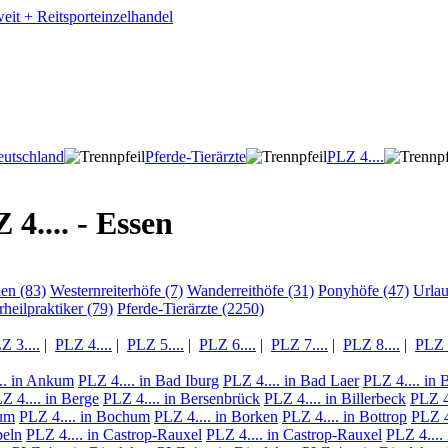
utschland
Pferde-Tierärzte
PLZ 4....
4.... - Essen
ien (83)
Westernreiterhöfe (7)
Wanderreithöfe (31)
Ponyhöfe (47)
Urla
rheilpraktiker (79)
Pferde-Tierärzte (2250)
Z 3....
|
PLZ 4....
|
PLZ 5....
|
PLZ 6....
|
PLZ 7....
|
PLZ 8....
|
PLZ 9
.. in Ankum
PLZ 4.... in Bad Iburg
PLZ 4.... in Bad Laer
PLZ 4.... in
Z 4.... in Berge
PLZ 4.... in Bersenbrück
PLZ 4.... in Billerbeck
PLZ 4.
hum
PLZ 4.... in Bochum
PLZ 4.... in Borken
PLZ 4.... in Bottrop
PLZ 4.
peln
PLZ 4.... in Castrop-Rauxel
PLZ 4.... in Castrop-Rauxel
PLZ 4....