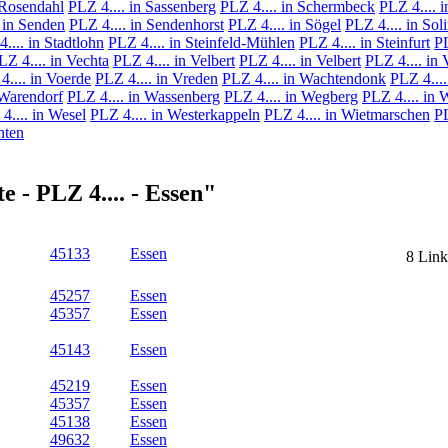
 Rosendahl
PLZ 4.... in Sassenberg
PLZ 4.... in Schermbeck
PLZ 4.... i
 in Senden
PLZ 4.... in Sendenhorst
PLZ 4.... in Sögel
PLZ 4.... in Sol
.... in Stadtlohn
PLZ 4.... in Steinfeld-Mühlen
PLZ 4.... in Steinfurt
PL
LZ 4.... in Vechta
PLZ 4.... in Velbert
PLZ 4.... in Velbert
PLZ 4.... in 
4.... in Voerde
PLZ 4.... in Vreden
PLZ 4.... in Wachtendonk
PLZ 4....
 Warendorf
PLZ 4.... in Wassenberg
PLZ 4.... in Wegberg
PLZ 4.... in 
4.... in Wesel
PLZ 4.... in Westerkappeln
PLZ 4.... in Wietmarschen
PL
nten
 - PLZ 4.... - Essen"
45133
Essen
8 Link
45257
Essen
45357
Essen
45143
Essen
45219
Essen
45357
Essen
45138
Essen
49632
Essen