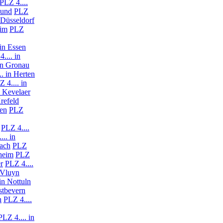
PLZ 4....
mund
PLZ
 Düsseldorf
eim
PLZ
 in Essen
.... in
in Gronau
.. in Herten
 4.... in
n Kevelaer
Krefeld
nen
PLZ
PLZ 4....
... in
bach
PLZ
lheim
PLZ
r
PLZ 4....
-Vluyn
in Nottuln
stbevern
n
PLZ 4....
PLZ 4.... in