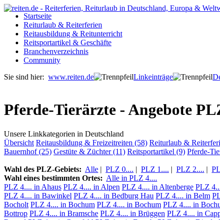
Startseite
Reiturlaub & Reiterferien
Reitausbildung & Reitunterricht
Reitsportartikel & Geschäfte
Branchenverzeichnis
Community
Sie sind hier:
www.reiten.de
Linkeinträge
De
Pferde-Tierärzte - Angebote PLZ 
Unsere Linkkategorien in Deutschland
Übersicht
Reitausbildung & Freizeitreiten (58)
Reiturlaub & Reiterfer
Bauernhof (25)
Gestüte & Züchter (11)
Reitsportartikel (9)
Pferde-Tie
Wahl des PLZ-Gebiets:
Alle
|
PLZ 0....
|
PLZ 1....
|
PLZ 2....
|
PL
Wahl eines bestimmten Ortes:
Alle in PLZ 4....
PLZ 4.... in Ahaus
PLZ 4.... in Alpen
PLZ 4.... in Altenberge
PLZ 4..
PLZ 4.... in Bawinkel
PLZ 4.... in Bedburg Hau
PLZ 4.... in Belm
PL
Bocholt
PLZ 4.... in Bochum
PLZ 4.... in Bochum
PLZ 4.... in Boc
Bottrop
PLZ 4.... in Bramsche
PLZ 4.... in Brüggen
PLZ 4.... in Cap