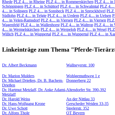
Rhede
PLZ 4.... in Rheine
PLZ 4.... in Rommerskirchen
PLZ 4.... in
Schöppingen
PLZ 4.... in Schüttorf
PLZ 4.... in Schwalmtal
PLZ 4....
4.... in Solingen
PLZ 4.... in Sonsbeck
PLZ 4.... in Sprockhövel
PLZ 4
Südlohn
PLZ 4.... in Telgte
PLZ 4.... in Uedem
PLZ 4.... in Uelsen
P
4.... in Velen-Ramsdorf
PLZ 4.... in Viersen
PLZ 4.... in Viersen
PLZ 
Wagenfeld
PLZ 4.... in Wallenhorst
PLZ 4.... in Waltrop
PLZ 4.... in
4.... in Wermelskirchen
PLZ 4.... in Werpeloh
PLZ 4.... in Wesel
PLZ 
Willich
PLZ 4.... in Wuppertal
PLZ 4.... in Wuppertal
PLZ 4.... in Xa
Linkeinträge zum Thema "Pferde-Tierärzte
Dr. Albert Beckmann
Wallneyerstr. 100
Dr. Marion Mulders
Wohlgemuthweg 1 e
Dr. Michael Drießen, Dr. B. Bachem-
Donnerberg 22
Drießen
Dr. Hartmut Metzlaff, Dr. Anke Adami-
Altendorfer Str. 390-392
Metzlaff
Dr. Harold Weiss
An der Nittlau 33
Dr. Hans-Wolfgang Krone
Gerscheder Weiden 33-35
Dr. Uwe Schott
Steelerstr. 352
Dr. Alfons Thole
OT Bevern