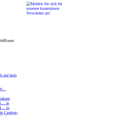
Essen
ub auf dem
....
 Bakum
... in
... in
 in Castrop-