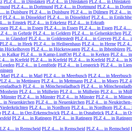
lz
PLZ 4.... in Dinslaken
PLZ 4.... in Dinslaken
PLZ 4.... in Dinslaken
rtmund
PLZ 4.... in Dortmund
PLZ 4.... in Dortmund
PLZ 4.... in Dort
... in Duisburg
PLZ 4.... in Duisburg
PLZ 4.... in Dülmen
PLZ 4.... in
f
PLZ 4.... in Düsseldorf
PLZ 4.... in Düsseldorf
PLZ 4.... in Emlichh
.... in Emstek
PLZ 4.... in Erkelenz
PLZ 4.... in Erkrath
Essen
PLZ 4.... in Essen
PLZ 4.... in Essen
PLZ 4.... in Essen
PLZ 4....
Z 4.... in Gehrde
PLZ 4.... in Geldern
PLZ 4.... in Gelsenkirchen
PLZ 4
... in Glandorf
PLZ 4.... in Goldenstedt
PLZ 4.... in Greven
PLZ 4.... 
PLZ 4.... in Heek
PLZ 4.... in Heiligenhaus
PLZ 4.... in Herne
PLZ 4..
 in Hückelhoven
PLZ 4.... in Hückeswagen
PLZ 4.... in Ibbenbüren
PLZ
. in Kalkar
PLZ 4.... in Kamp-LintfOrt
PLZ 4.... in Kerken
PLZ 4.... i
4.... in Krefeld
PLZ 4.... in Krefeld
PLZ 4.... in Krefeld
PLZ 4.... in 
n Legden
PLZ 4.... in Lemförde
PLZ 4.... in Lengerich
PLZ 4.... in Lie
öningen
n Marl
PLZ 4.... in Marl
PLZ 4.... in Meerbusch
PLZ 4.... in Meerbusch
PLZ 4.... in Mettingen
PLZ 4.... in Mettmann
PLZ 4.... in Moers
PLZ 4.
hengladbach
PLZ 4.... in Mönchengladbach
PLZ 4.... in Mönchenglad
n Monheim
PLZ 4.... in Mülheim
PLZ 4.... in Mülheim
PLZ 4.... in Mü
n Münster
PLZ 4.... in Münster
PLZ 4.... in Münster
PLZ 4.... in Münste
.. in Neuenkirchen
PLZ 4.... in Neuenkirchen
PLZ 4.... in Neukirchen
 Niederkrüchten
PLZ 4.... in Nordhorn
PLZ 4.... in Nordhorn
PLZ 4.... 
p
PLZ 4.... in Oer-Erkenschwick
PLZ 4.... in Osnabrück
PLZ 4.... in O
esfeld
PLZ 4.... in Ratingen
PLZ 4.... in Ratingen
PLZ 4.... in Ratinge
LZ 4.... in Remscheid
PLZ 4.... in Remscheid
PLZ 4.... in Remscheid