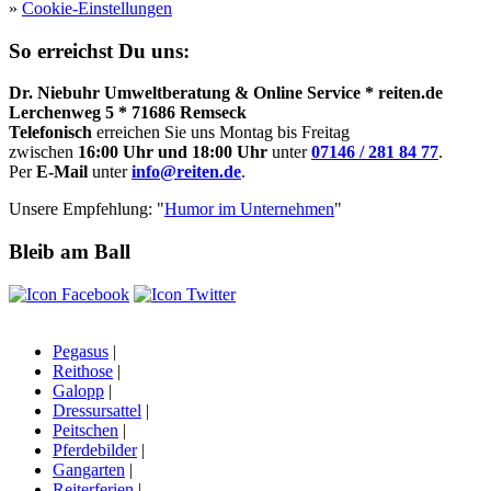
»
Cookie-Einstellungen
So erreichst Du uns:
Dr. Niebuhr Umweltberatung & Online Service * reiten.de
Lerchenweg 5 * 71686 Remseck
Telefonisch
erreichen Sie uns Montag bis Freitag
zwischen
16:00 Uhr und 18:00 Uhr
unter
07146 / 281 84 77
.
Per
E-Mail
unter
info@reiten.de
.
Unsere Empfehlung: "
Humor im Unternehmen
"
Bleib am Ball
Pegasus
|
Reithose
|
Galopp
|
Dressursattel
|
Peitschen
|
Pferdebilder
|
Gangarten
|
Reiterferien
|